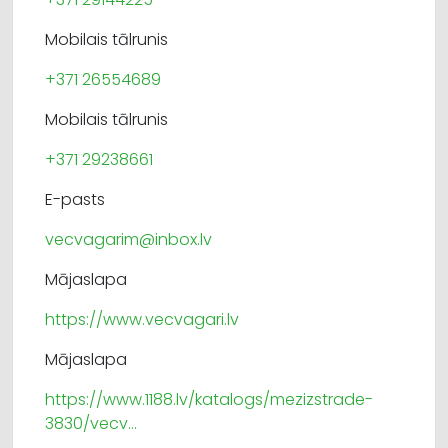
Mobilais tālrunis
+371 26554689
Mobilais tālrunis
+371 29238661
E-pasts
vecvagarim@inbox.lv
Mājaslapa
https://www.vecvagari.lv
Mājaslapa
https:/
/
www.1188.lv/
katalogs/
mezizstrade-
3830/
vecv...