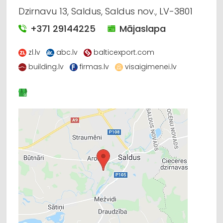
Dzirnavu 13, Saldus, Saldus nov., LV-3801
+371 29144225
Mājaslapa
zl.lv
abc.lv
balticexport.com
building.lv
firmas.lv
visaigimenei.lv