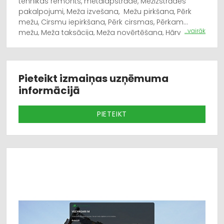
tehnikas remonts, metālapstrāde, Mežizstrādes
pakalpojumi, Meža izvešana, Mežu pirkšana, Pērk
mežu, Cirsmu iepirkšana, Pērk cirsmas, Pērkam
...vairāk
mežu, Meža taksācija, Meža novērtēšana, Hārvestera
pakalpojumi, Forvardera pakalpojumi, Kokvedēja
pakalpojumi, Mežsaimniecības konsultācijas, Mežu
pirkšana, Pērk mežus, Mežizstrādes pakalpojumi,
Mežizstrādes pakalpojumi Kurzemē, Latvijā, Meži,
Pieteikt izmaiņas uzņēmuma
Kvalitatīvi mežizstrādes darbi, mežsaimniecības
informācijā
darbi, kokvedējs.
PIETEIKT