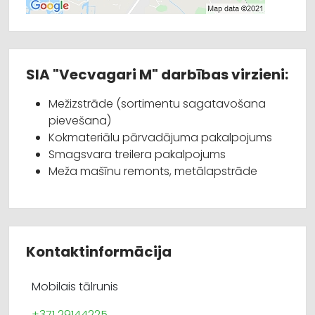
SIA "Vecvagari M" darbības virzieni:
Mežizstrāde (sortimentu sagatavošana
pievešana)
Kokmateriālu pārvadājuma pakalpojums
Smagsvara treilera pakalpojums
Meža mašīnu remonts, metālapstrāde
Kontaktinformācija
Mobilais tālrunis
+371 29144225