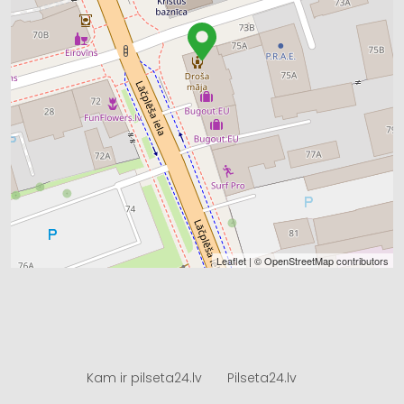
Leaflet
| ©
OpenStreetMap
contributors
Kam ir pilseta24.lv
Pilseta24.lv