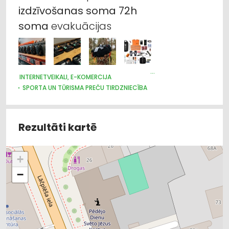
izdzīvošanas
soma
72h
soma
evakuācijas
INTERNETVEIKALI, E-KOMERCIJA
SPORTA UN TŪRISMA PREČU TIRDZNIECĪBA
MEDĪBU PIEDERUMI
Rezultāti kartē
+
−