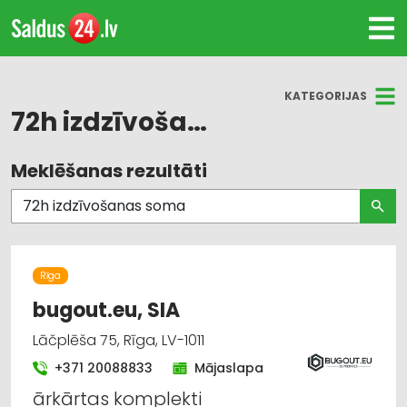
KATEGORIJAS
72h izdzīvošanas soma
Meklēšanas rezultāti
Visas nozares
Internetveikali, e-komercija
Medību piederumi
Rīga
Sporta un tūrisma preču tirdzniecība
bugout.eu, SIA
Lāčplēša 75, Rīga, LV-1011
+371 20088833
Mājaslapa
ārkārtas komplekti