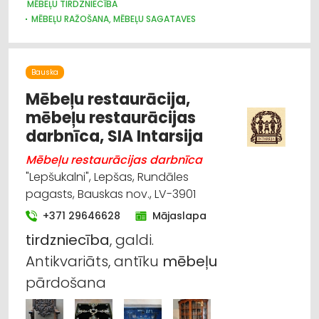
MĒBEĻU TIRDZNIECĪBA
MĒBEĻU RAŽOŠANA, MĒBEĻU SAGATAVES
MĒBEĻU VAIRUMTIRDZNIECĪBA
Bauska
Mēbeļu restaurācija,
mēbeļu restaurācijas
darbnīca, SIA Intarsija
Mēbeļu restaurācijas darbnīca
"Lepšukalni", Lepšas, Rundāles
pagasts, Bauskas nov., LV-3901
+371 29646628
Mājaslapa
tirdzniecība
, galdi.
Antikvariāts, antīku
mēbeļu
pārdošana