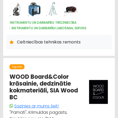
INSTRUMENTU UN DARBARĪKU TIRDZNIECĪBA
INSTRUMENTU UN DARBARĪKU LABOŠANA, SERVISS
CELTNIECĪBAS TEHNIKA UN IEKĀRTAS; TIRDZNIECĪBA, SERVISS
DĀRZA TEHNIKA UN INVENTĀRS
Celtniecības tehnikas remonts
IEKRAUŠANAS UN IZKRAUŠANAS TEHNIKA
SŪKŅI, PUMPJI, VĀRSTI, VENTIĻI
DZINĒJI, MOTORI, TO REMONTS
ELEKTROTEHNISKO IEKĀRTU UN ELEKTROMATERIĀLU LABOŠANA
METĀLAPSTRĀDES IEKĀRTAS UN INSTRUMENTI
Sigulda
KOKAPSTRĀDES IEKĀRTAS UN INSTRUMENTI
WOOD Board&Color
HIDRAULISKĀS UN PNEIMATISKĀS IERĪCES
krāsainie, dedzinātie
LABIEKĀRTOŠANA, APZAĻUMOŠANA
TREPES, KĀPNES
kokmateriāli, SIA Wood
UZKOPŠANAS LĪDZEKĻI UN TEHNIKA, PROFESIONĀLĀ
BC
Sazinies ar mums šeit!
"Pamati", Krimuldas pagasts,