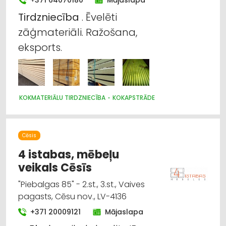
Tirdzniecība
. Ēvelēti
zāģmateriāli. Ražošana,
eksports.
KOKMATERIĀLU TIRDZNIECĪBA
KOKAPSTRĀDE
Cēsis
4 istabas, mēbeļu
veikals Cēsīs
"Piebalgas 85" - 2.st., 3.st., Vaives
pagasts, Cēsu nov., LV-4136
+371 20009121
Mājaslapa