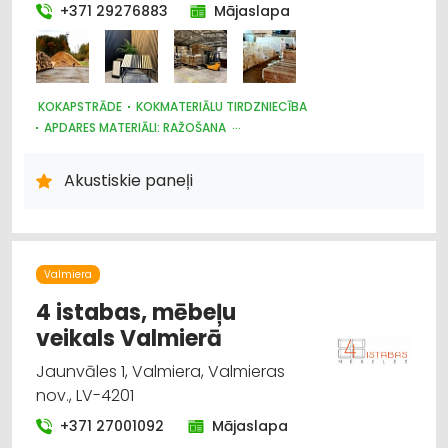
+371 29276883
Mājaslapa
KOKAPSTRĀDE
KOKMATERIĀLU TIRDZNIECĪBA
APDARES MATERIĀLI: RAŽOŠANA
APDARES MATERIĀLI: TIRDZNIECĪBA
APDARES MATERIĀLI: VAIRUMTIRDZNIECĪBA
Akustiskie paneļi
DIZAINS UN INTERJERS; PRIEKŠMETI UN PAKALPOJUMI
BŪVMATERIĀLU, BŪVKONSTRUKCIJU RAŽOŠANA
BŪVMATERIĀLU, BŪVKONSTRUKCIJU TIRDZNIECĪBA
Valmiera
4 istabas, mēbeļu
veikals Valmierā
Jaunvāles 1, Valmiera, Valmieras
nov., LV-4201
+371 27001092
Mājaslapa