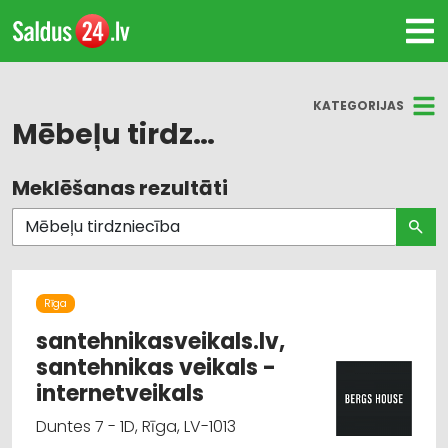
KATEGORIJAS
Mēbeļu tirdzniecība
Meklēšanas rezultāti
Visas nozares
Mēbeļu tirdzniecība
Dizains un interjers; priekšmeti un pakalpojumi
Rīga
Dārza tehnika un inventārs
santehnikasveikals.lv,
santehnikas veikals -
Būvmateriālu, būvkonstrukciju tirdzniecība
internetveikals
Duntes 7 - 1D, Rīga, LV-1013
Mēbeļu ražošana, mēbeļu sagataves