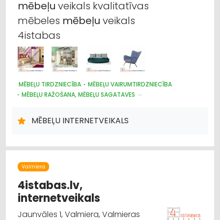
mēbeļu
veikals kvalitatīvas
mēbeles
mēbeļu
veikals
4istabas
MĒBEĻU TIRDZNIECĪBA
MĒBEĻU VAIRUMTIRDZNIECĪBA
MĒBEĻU RAŽOŠANA, MĒBEĻU SAGATAVES
DIZAINS UN INTERJERS; PRIEKŠMETI UN PAKALPOJUMI
MĒBEĻU INTERNETVEIKALS
Valmiera
4istabas.lv,
internetveikals
Jaunvāles 1, Valmiera, Valmieras