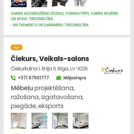
DARBA AIZSARDZĪBAS LĪDZEKĻI, FORMASTĒRPI, DARBA APĢĒRBI
UN APAVI; TIRDZNIECĪBA
INSTRUMENTU UN DARBARĪKU TIRDZNIECĪBA
DĀRZA TEHNIKA UN INVENTĀRS
INTERNETVEIKALI, E-KOMERCIJA
MOTORU EĻĻAS, SMĒRVIELAS
Rīga
Čiekurs, Veikals-salons
Čiekurkalna 1. līnija 11, Rīga, LV-1026
+371 67501777
Mājaslapa
Mēbeļu
projektēšana,
ražošana, izgatavošana,
piegāde, eksports