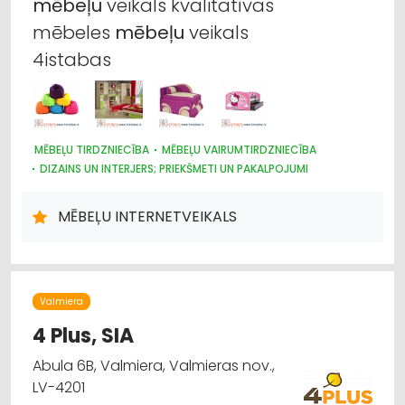
mēbeļu
veikals kvalitatīvas
mēbeles
mēbeļu
veikals
4istabas
MĒBEĻU TIRDZNIECĪBA
MĒBEĻU VAIRUMTIRDZNIECĪBA
DIZAINS UN INTERJERS; PRIEKŠMETI UN PAKALPOJUMI
MĒBEĻU INTERNETVEIKALS
Valmiera
4 Plus, SIA
Abula 6B, Valmiera, Valmieras nov.,
LV-4201