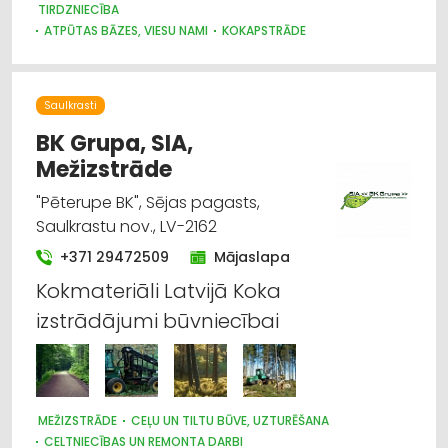
TIRDZNIECĪBA
ATPŪTAS BĀZES, VIESU NAMI
KOKAPSTRĀDE
GALDNIEKU DARBI
DURVIS, LOGI
MĒBEĻU RAŽOŠANA, MĒBEĻU SAGATAVES
MĒBEĻU TIRDZNIECĪBA
Saulkrasti
BK Grupa, SIA,
Mežizstrāde
"Pēterupe BK", Sējas pagasts,
Saulkrastu nov., LV-2162
+371 29472509
Mājaslapa
Kokmateriāli Latvijā Koka
izstrādājumi būvniecībai
MEŽIZSTRĀDE
CEĻU UN TILTU BŪVE, UZTURĒŠANA
CELTNIECĪBAS UN REMONTA DARBI