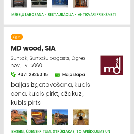
MĒBEĻU LABOŠANA
RESTAURĀCIJA
ANTIKVĀRI PRIEKŠMETI
Ogre
MD wood, SIA
Suntaži, Suntažu pagasts, Ogres
nov., LV-5060
+371 29250115
Mājaslapa
baļļas izgatavošana, kubls
cena, kubls pirkt, džakuzi,
kubls pirts
BASEINI, ŪDENSKRITUMI, STRŪKLAKAS, TO APRĪKOJUMS UN