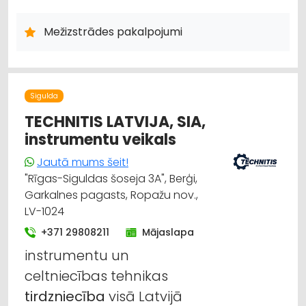
IEKRAUŠANAS UN IZKRAUŠANAS TEHNIKA
MEŽKOPĪBAS UN MEŽIZSTRĀDES TEHNIKA
MEŽSAIMNIECĪBA
Mežizstrādes pakalpojumi
CELTNIECĪBAS TEHNIKA UN IEKĀRTAS; NOMA
ATKRITUMU IZVEŠANA, KONTEINERU NOMA
GRANTS, SMILTS, AKMENS IEGUVE
KRAVU PĀRVADĀJUMI: AUTO
Sigulda
TECHNITIS LATVIJA, SIA,
instrumentu veikals
Jautā mums šeit!
"Rīgas-Siguldas šoseja 3A", Berģi,
Garkalnes pagasts, Ropažu nov.,
LV-1024
+371 29808211
Mājaslapa
instrumentu un
celtniecības tehnikas
tirdzniecība
visā Latvijā