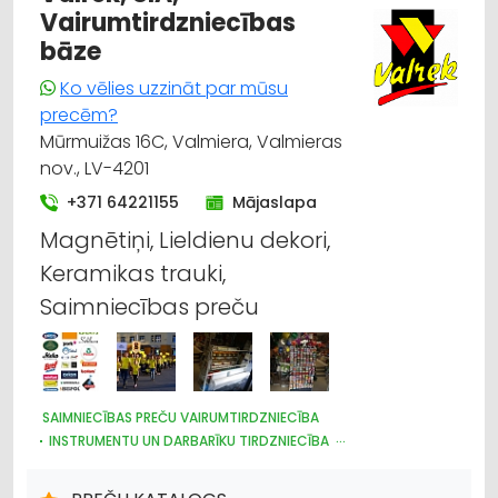
Vairumtirdzniecības
bāze
Ko vēlies uzzināt par mūsu
precēm?
Mūrmuižas 16C, Valmiera, Valmieras
nov., LV-4201
+371 64221155
Mājaslapa
Magnētiņi, Lieldienu dekori,
Keramikas trauki,
Saimniecības preču
SAIMNIECĪBAS PREČU VAIRUMTIRDZNIECĪBA
INSTRUMENTU UN DARBARĪKU TIRDZNIECĪBA
PLASTMASAS IZSTRĀDĀJUMI
DARBA AIZSARDZĪBAS LĪDZEKĻI, FORMASTĒRPI, DARBA APĢĒRBI