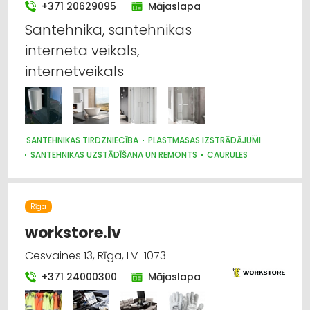
+371 20629095
Mājaslapa
Instrumentu un darbarīku tirdzniecība
Santehnika, santehnikas
interneta veikals,
Kokapstrāde
internetveikals
Internetveikali, e-komercija
Celtniecības un remonta darbi
SANTEHNIKAS TIRDZNIECĪBA
PLASTMASAS IZSTRĀDĀJUMI
Apdares materiāli: tirdzniecība
SANTEHNIKAS UZSTĀDĪŠANA UN REMONTS
CAURULES
SANTEHNIKAS VAIRUMTIRDZNIECĪBA
SILTUMAPGĀDE UN SILTUMTĪKLI
BŪVMATERIĀLU, BŪVKONSTRUKCIJU TIRDZNIECĪBA
Rīga
SŪKŅI, PUMPJI, VĀRSTI, VENTIĻI
MĒBEĻU TIRDZNIECĪBA
SILTUMTEHNIKA, APKURES IEKĀRTAS
workstore.lv
CELTNIECĪBAS UN REMONTA DARBI
Cesvaines 13, Rīga, LV-1073
INTERNETVEIKALI, E-KOMERCIJA
+371 24000300
Mājaslapa