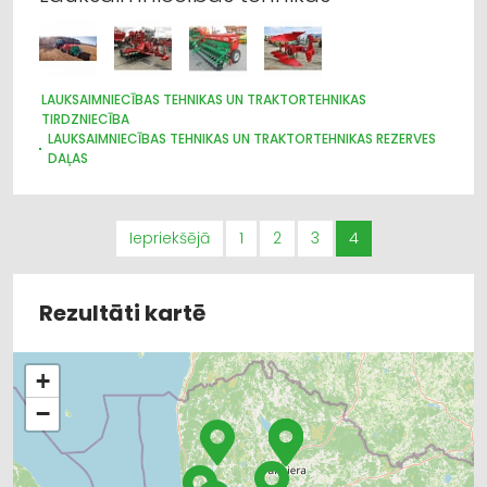
LAUKSAIMNIECĪBAS TEHNIKAS UN TRAKTORTEHNIKAS
TIRDZNIECĪBA
LAUKSAIMNIECĪBAS TEHNIKAS UN TRAKTORTEHNIKAS REZERVES
DAĻAS
LAUKSAIMNIECĪBAS TEHNIKAS UN TRAKTORTEHNIKAS
LABOŠANA, REMONTS
DĀRZA TEHNIKA UN INVENTĀRS
ZIRGLIETAS
Iepriekšējā
1
2
3
4
MEŽKOPĪBAS UN MEŽIZSTRĀDES TEHNIKA
IEKRAUŠANAS UN IZKRAUŠANAS TEHNIKA
Rezultāti kartē
+
−