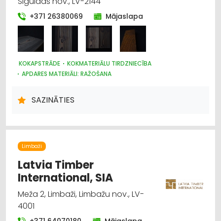
Siguldas nov., LV-2144
+371 26380069
Mājaslapa
KOKAPSTRĀDE
KOKMATERIĀLU TIRDZNIECĪBA
APDARES MATERIĀLI: RAŽOŠANA
APDARES MATERIĀLI: TIRDZNIECĪBA
SAZINĀTIES
Limbaži
Latvia Timber
International, SIA
Meža 2, Limbaži, Limbažu nov., LV-
4001
+371 64070180
Mājaslapa