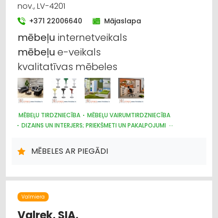
nov., LV-4201
+371 22006640
Mājaslapa
mēbeļu
internetveikals
mēbeļu
e-veikals
kvalitatīvas mēbeles
MĒBEĻU TIRDZNIECĪBA
MĒBEĻU VAIRUMTIRDZNIECĪBA
DIZAINS UN INTERJERS; PRIEKŠMETI UN PAKALPOJUMI
INTERNETVEIKALI, E-KOMERCIJA
MĒBELES AR PIEGĀDI
Valmiera
Valrek, SIA,