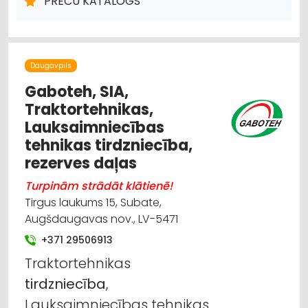
PREČU KATALOGS
UN APAVI; TIRDZNIECĪBA
TRAUKI
HIGIĒNAS PRECES
IEPAKOJUMS, IESAIŅOŠANA
DĀRZA TEHNIKA UN INVENTĀRS
SĒKLAS UN STĀDI
Daugavpils
Gaboteh, SIA,
Traktortehnikas,
Lauksaimniecības
tehnikas tirdzniecība,
rezerves daļas
Turpinām strādāt klātienē!
Tirgus laukums 15, Subate,
Augšdaugavas nov., LV-5471
+371 29506913
Traktortehnikas
tirdzniecība
,
Lauksaimniecības tehnikas