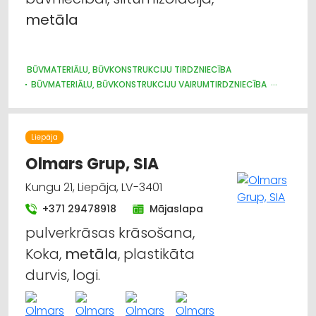
metāla
BŪVMATERIĀLU, BŪVKONSTRUKCIJU TIRDZNIECĪBA
BŪVMATERIĀLU, BŪVKONSTRUKCIJU VAIRUMTIRDZNIECĪBA
BŪVMATERIĀLU, BŪVKONSTRUKCIJU RAŽOŠANA
JUMTU SEGUMI
METĀLIZSTRĀDĀJUMI
DURVIS, LOGI
METĀLA TIRDZNIECĪBA
METĀLAPSTRĀDE
VĀRTI, ŽOGI
Liepāja
INTERNETVEIKALI, E-KOMERCIJA
APDARES MATERIĀLI: TIRDZNIECĪBA
Olmars Grup, SIA
Kungu 21, Liepāja, LV-3401
+371 29478918
Mājaslapa
pulverkrāsas krāsošana,
Koka,
metāla
, plastikāta
durvis, logi.