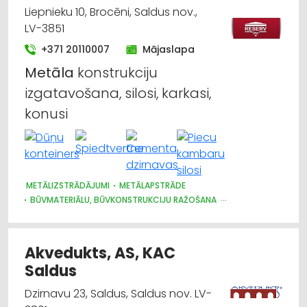
Liepnieku 10, Brocēni, Saldus nov.,
LV-3851
+371 20110007
Mājaslapa
Metāla
konstrukciju
izgatavošana, silosi, karkasi,
konusi
METĀLIZSTRĀDĀJUMI
METĀLAPSTRĀDE
BŪVMATERIĀLU, BŪVKONSTRUKCIJU RAŽOŠANA
METĀLA TIRDZNIECĪBA
CELTNIECĪBAS UN REMONTA DARBI
APDARES MATERIĀLI: RAŽOŠANA
APDARES DARBI
JUMTU SEGUMI
JUMIĶU DARBI
METĀLA VIRSMU APSTRĀDE
Akvedukts, AS, KAC
Saldus
Dzirnavu 23, Saldus, Saldus nov. LV-