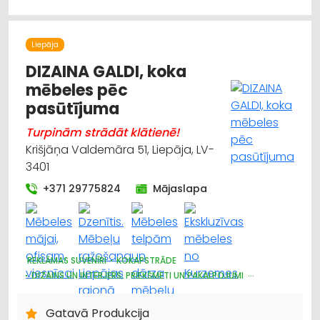
Liepāja
DIZAINA GALDI, koka
mēbeles pēc
pasūtījuma
Turpinām strādāt klātienē!
Krišjāņa Valdemāra 51, Liepāja, LV-
3401
+371 29775824
Mājaslapa
REKLĀMAS SUVENĪRI
KOKAPSTRĀDE
DIZAINS UN INTERJERS; PRIEKŠMETI UN PAKALPOJUMI
MĒBEĻU TIRDZNIECĪBA
MĒBEĻU RAŽOŠANA, MĒBEĻU SAGATAVES
GALDNIEKU DARBI
Gatavā Produkcija