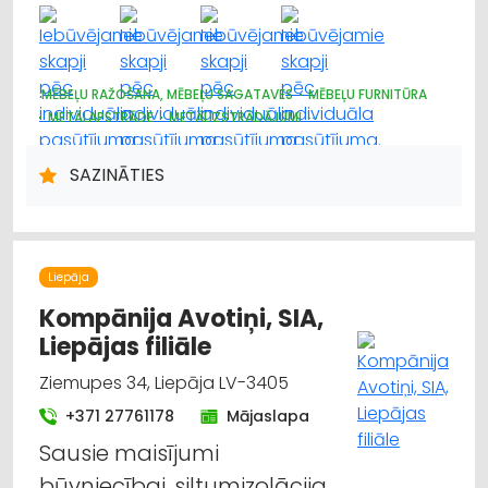
MĒBEĻU RAŽOŠANA, MĒBEĻU SAGATAVES
MĒBEĻU FURNITŪRA
METĀLAPSTRĀDE
METĀLIZSTRĀDĀJUMI
BŪVMATERIĀLU, BŪVKONSTRUKCIJU TIRDZNIECĪBA
MĒBEĻU TIRDZNIECĪBA
GALDNIEKU DARBI
SAZINĀTIES
DIZAINS UN INTERJERS; PRIEKŠMETI UN PAKALPOJUMI
MĒBEĻU VAIRUMTIRDZNIECĪBA
Liepāja
Kompānija Avotiņi, SIA,
Liepājas filiāle
Ziemupes 34, Liepāja LV-3405
+371 27761178
Mājaslapa
Sausie maisījumi
būvniecībai, siltumizolācija,