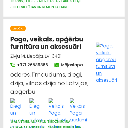
DURVIS, LOGI
ŽALŪZIJAS, AIZKARU STIEŅI
CELTNIECĪBAS UN REMONTA DARBI
Liepāja
Poga, veikals, apģērbu
furnitūra un aksesuāri
Zivju 14, Liepāja, LV-3401
+371 26589866
Mājaslapa
oderes, līmaudums, diegi,
dzija, vilnas dzija no Latvijas,
apģērbu
GALANTĒRIJAS PREČU TIRDZNIECĪBA
ŠŪŠANAS PIEDERUMI, APĢĒRBU FURNITŪRA