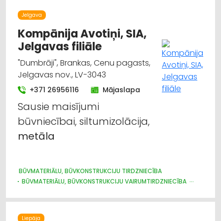
Jelgava
Kompānija Avotiņi, SIA,
Jelgavas filiāle
"Dumbrāji", Brankas, Cenu pagasts,
Jelgavas nov., LV-3043
+371 26956116
Mājaslapa
Sausie maisījumi
būvniecībai, siltumizolācija,
metāla
BŪVMATERIĀLU, BŪVKONSTRUKCIJU TIRDZNIECĪBA
BŪVMATERIĀLU, BŪVKONSTRUKCIJU VAIRUMTIRDZNIECĪBA
BŪVMATERIĀLU, BŪVKONSTRUKCIJU RAŽOŠANA
JUMTU SEGUMI
METĀLIZSTRĀDĀJUMI
DURVIS, LOGI
METĀLA TIRDZNIECĪBA
METĀLAPSTRĀDE
VĀRTI, ŽOGI
Liepāja