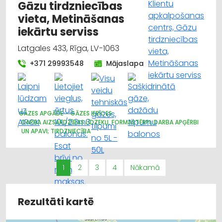
Gāzu tirdzniecības
vieta, Metināšanas
iekārtu serviss
Latgales 433, Rīga, LV-1063
+371 29993548
Mājaslapa
GĀZES APGĀDE
GĀZES IERĪCES
DARBA AIZSARDZĪBAS LĪDZEKĻI, FORMASTĒRPI, DARBA APĢĒRBI
UN APAVI; TIRDZNIECĪBA
METĀLAPSTRĀDES IEKĀRTAS UN INSTRUMENTI
1
2
3
4
Nākamā
Rezultāti kartē