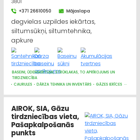
3801
+371 26610050
Mājaslapa
degvielas uzpildes iekārtas,
siltumsūkņi, siltumtehnika,
apkure
BASEINI, ŪDENSKRITUMI, STRŪKLAKAS, TO APRĪKOJUMS UN
TIRDZNIECĪBA
CAURULES
DĀRZA TEHNIKA UN INVENTĀRS
GĀZES IERĪCES
SANTEHNIKAS TIRDZNIECĪBA
SANTEHNIKAS VAIRUMTIRDZNIECĪBA
SILTUMTEHNIKA, APKURES IEKĀRTAS
AIROK, SIA, Gāzu
SŪKŅI, PUMPJI, VĀRSTI, VENTIĻI
tirdzniecības vieta,
ŪDENSAPGĀDE UN KANALIZĀCIJA
Pašapkalpošanās
punkts