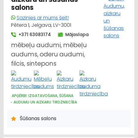
salons
Sazinies ar mums šeit!
Pētera 1, Jelgava, LV-3001
+371 63083174
Mājaslapa
mēbeļu audumi, mēbeļu
audums, oderu audumi,
filcis, sintepons
APĢĒRBI: IZGATAVOŠANA, ŠŪŠANA
AUDUMU UN AIZKARU TIRDZNIECĪBA
ŽALŪZIJAS, AIZKARU STIEŅI
TEKSTILIZSTRĀDĀJUMU RAŽOŠANA
APĢĒRBI: LABOŠANA
Šūšanas salons