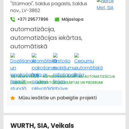
"Stūrmaņi", Saldus pagasts, Saldus
nov., LV-3862
+371 29577896
Mājaslapa
automatizācija,
automatizācijas iekārtas,
automātiskā
METĀLAPSTRĀDE
RŪPNIECISKĀS IEKĀRTAS, AUTOMATIZĀCIJA
MAŠĪNBŪVE
LABORATORIJAS IEKĀRTAS UN PIEDERUMI
KOKAPSTRĀDE
PĀRTIKAS PIEDEVAS, GARŠVIELAS, UZTURA BAGĀTINĀTĀJI
Mūsu iesāktie un pabeigtie projekti
KONDITOREJAS IZSTRĀDĀJUMU, SALDUMU TIRDZNIECĪBA
ZIVJU PĀRSTRĀDE, PĀRTIKA
KAFIJA UN TĒJA
PĀRTIKAS RŪPNIECĪBAS IEKĀRTAS
KONDITOREJAS IZSTRĀDĀJUMU, SALDUMU RAŽOŠANA
WURTH, SIA, Veikals
ALUS RAŽOŠANA