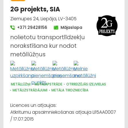
INTERNETVEIKALI, E-KOMERCIJA
APDARES MATERIĀLI: TIRDZNIECĪBA
2G projekts, SIA
Ziemupes 24, Liepāja, LV-3405
+371 29428156
Mājaslapa
nolietotu transportlīdzekļu
norakstīšana kur nodot
metāllūžņus
METĀLLŪŽŅI
METĀLAPSTRĀDE
OTRREIZĒJĀS IZEJVIELAS
METĀLIZSTRĀDĀJUMI
METĀLA TIRDZNIECĪBA
Licences un atļaujas:
Atkritumu apsaimniekošanas atļauja LI15AA0007
/ 17.07.2015