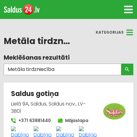
KATEGORIJAS
Metāla tirdzniecība
Meklēšanas rezultāti
Visas nozares
Būvmateriālu, būvkonstrukciju tirdzniecība
Celtniecības un remonta darbi
Saldus gotiņa
Metālapstrāde
Lielā 9A, Saldus, Saldus nov., LV-
3801
Metālizstrādājumi
+371 63881440
Mājaslapa
Apdares materiāli: tirdzniecība