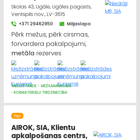
Skolas 43, Ugāle, Ugāles pagasts,
Ventspils nov., LV-3615
+371 29462950
Mājaslapa
Pērk mežus, pērk cirsmas,
forvardera pakalpojumi,
metāla
rezerves
MEŽIZSTRĀDE
MEŽSAIMNIECĪBA
KOKMATERIĀLU TIRDZNIECĪBA
Rīga
AIROK, SIA, Klientu
apkalpošanas centrs,