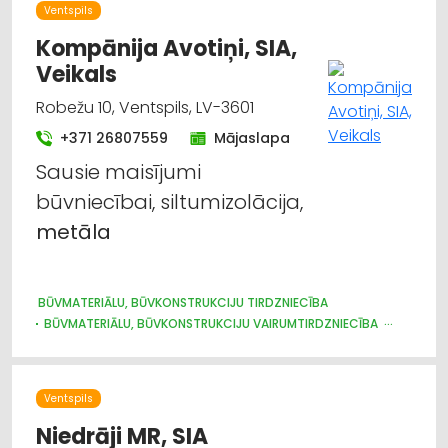
Ventspils
Kompānija Avotiņi, SIA,
Veikals
Robežu 10, Ventspils, LV-3601
+371 26807559
Mājaslapa
Sausie maisījumi
būvniecībai, siltumizolācija,
metāla
BŪVMATERIĀLU, BŪVKONSTRUKCIJU TIRDZNIECĪBA
BŪVMATERIĀLU, BŪVKONSTRUKCIJU VAIRUMTIRDZNIECĪBA
BŪVMATERIĀLU, BŪVKONSTRUKCIJU RAŽOŠANA
JUMTU SEGUMI
METĀLIZSTRĀDĀJUMI
DURVIS, LOGI
METĀLA TIRDZNIECĪBA
METĀLAPSTRĀDE
VĀRTI, ŽOGI
Ventspils
INTERNETVEIKALI, E-KOMERCIJA
APDARES MATERIĀLI: TIRDZNIECĪBA
Niedrāji MR, SIA