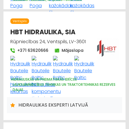
APĢĒRBI: IZGATAVOŠANA, ŠŪŠANA
APĢĒRBI: LABOŠANA
AUDUMU UN AIZKARU TIRDZNIECĪBA
SADZĪVES TEHNIKAS TIRDZNIECĪBA
Ventspils
HBT HIDRAULIKA, SIA
Rūpniecības 24, Ventspils, LV-3601
+371 63620666
Mājaslapa
HIDRAULISKĀS UN PNEIMATISKĀS IERĪCES
LAUKSAIMNIECĪBAS TEHNIKAS UN TRAKTORTEHNIKAS REZERVES
DAĻAS
RŪPNIECISKĀS IEKĀRTAS, AUTOMATIZĀCIJA
CAURULES
METĀLAPSTRĀDE
METĀLIZSTRĀDĀJUMI
MAŠĪNBŪVE
HIDRAULIKAS EKSPERTI LATVIJĀ
ELEKTRONISKĀS IERĪCES, KOMPONENTES