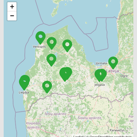
+
−
Leaflet
| ©
OpenStreetMap
contributors