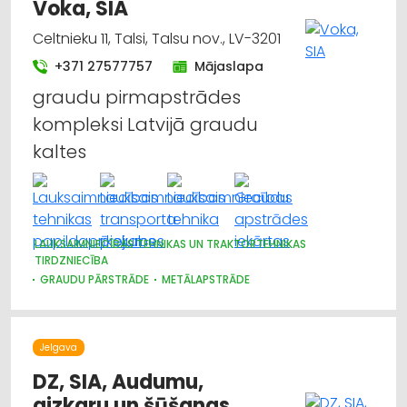
Voka, SIA
Celtnieku 11, Talsi, Talsu nov., LV-3201
+371 27577757
Mājaslapa
graudu pirmapstrādes
kompleksi Latvijā graudu
kaltes
LAUKSAIMNIECĪBAS TEHNIKAS UN TRAKTORTEHNIKAS
TIRDZNIECĪBA
GRAUDU PĀRSTRĀDE
METĀLAPSTRĀDE
METĀLIZSTRĀDĀJUMI
CELTNIECĪBAS UN REMONTA DARBI
Jelgava
DZ, SIA, Audumu,
aizkaru un šūšanas