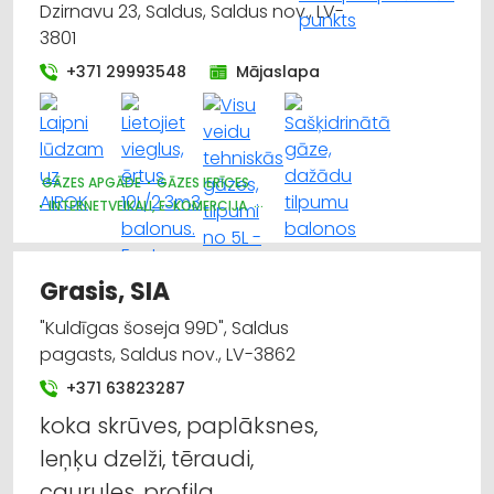
Dzirnavu 23, Saldus, Saldus nov., LV-
3801
+371 29993548
Mājaslapa
GĀZES APGĀDE
GĀZES IERĪCES
INTERNETVEIKALI, E-KOMERCIJA
DARBA AIZSARDZĪBAS LĪDZEKĻI, FORMASTĒRPI, DARBA APĢĒRBI
UN APAVI; TIRDZNIECĪBA
Grasis, SIA
"Kuldīgas šoseja 99D", Saldus
pagasts, Saldus nov., LV-3862
+371 63823287
koka skrūves, paplāksnes,
leņķu dzelži, tēraudi,
caurules, profila