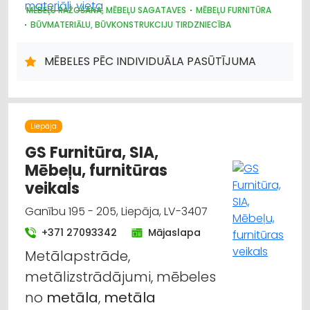
MĒBEĻU RAŽOŠANA, MĒBEĻU SAGATAVES
MĒBEĻU FURNITŪRA
BŪVMATERIĀLU, BŪVKONSTRUKCIJU TIRDZNIECĪBA
MĒBELES PĒC INDIVIDUĀLA PASŪTĪJUMA
Liepāja
GS Furnitūra, SIA,
Mēbeļu, furnitūras
veikals
Ganību 195 - 205, Liepāja, LV-3407
+371 27093342
Mājaslapa
Metālapstrāde,
metālizstrādājumi, mēbeles
no
metāla
,
metāla