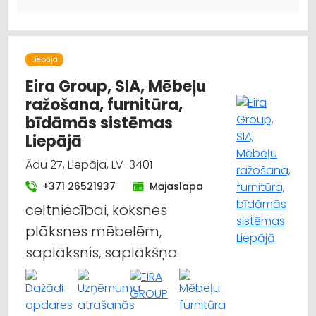
Liepāja
Eira Group, SIA, Mēbeļu
ražošana, furnitūra,
bīdāmās sistēmas
Liepājā
Ādu 27, Liepāja, LV-3401
+371 26521937
Mājaslapa
celtniecībai, koksnes
plāksnes mēbelēm,
saplāksnis, saplākšņa