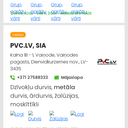
DURVIS, LOGI
VĀRTI, ŽOGI
AKMENS APSTRĀDE
Liepāja
PVC.LV, SIA
Kalna 1B - 1, Vaiņode, Vaiņodes
pagasts, Dienvidkurzemes nov., LV-
3435
+371 27588333
Mājaslapa
Dzīvokļu durvis,
metāla
durvis, ārdurvis, žalūzijas,
moskīttīkli