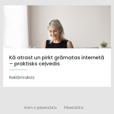
Kā atrast un pirkt grāmatas internetā
– praktisks ceļvedis
Reklāmraksts
Kam ir pilseta24.lv
Pilseta24.lv