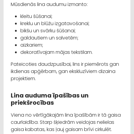
Mūsdienās lina audumu izmanto:
kleitu šūšanai;
kreklu un blūžu izgatavošanai;
bikšu un svārku šūšanai;
galdautiem un salvetēm;
aizkariem;
dekoratīvajam mājas tekstilam.
Pateicoties daudzpusībai, lins ir piemērots gan
ikdienas apģērbam, gan ekskluzīviem dizaina
projektiem.
Lina auduma īpašības un
priekšrocības
Viena no vērtīgākajām lina īpašībām ir tā gaisa
caurlaidība. Starp šķiedrām veidojas nelielas
gaisa kabatas, kas ļauj gaisam brīvi cirkulēt.