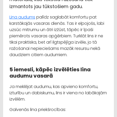
izmantots jau tūkstošiem gadu.
Lina audums
palīdz saglabāt komfortu pat
karstākajās vasaras dienās. Tas ir elpojošs, labi
uzsūc mitrumu un ātri izžūst, tāpēc ir īpaši
piemērots vasaras apģērbiem. Turklāt lins ir ne
tikai praktiska, bet arī ilgtspējīga izvēle, jo tā
ražošanai nepieciešams mazāk resursu nekā
daudziem citiem audumiem.
5 iemesli, kāpēc izvēlēties lina
audumu vasarā
Ja meklējat audumu, kas apvieno komfortu,
izturību un dabiskumu, lins ir viena no labākajām
izvēlēm.
Galvenās lina priekšrocības: