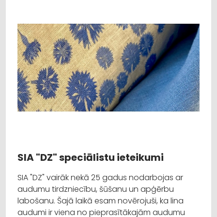
SIA "DZ" speciālistu ieteikumi
SIA "DZ" vairāk nekā 25 gadus nodarbojas ar
audumu tirdzniecību, šūšanu un apģērbu
labošanu. Šajā laikā esam novērojuši, ka lina
audumi ir viena no pieprasītākajām audumu