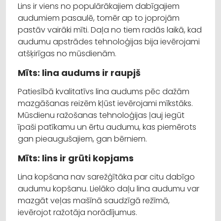
Lins ir viens no populārākajiem dabīgajiem
audumiem pasaulē, tomēr ap to joprojām
pastāv vairāki mīti. Daļa no tiem radās laikā, kad
audumu apstrādes tehnoloģijas bija ievērojami
atšķirīgas no mūsdienām.
Mīts: lina audums ir raupjš
Patiesībā kvalitatīvs lina audums pēc dažām
mazgāšanas reizēm kļūst ievērojami mīkstāks.
Mūsdienu ražošanas tehnoloģijas ļauj iegūt
īpaši patīkamu un ērtu audumu, kas piemērots
gan pieaugušajiem, gan bērniem.
Mīts: lins ir grūti kopjams
Lina kopšana nav sarežģītāka par citu dabīgo
audumu kopšanu. Lielāko daļu lina audumu var
mazgāt veļas mašīnā saudzīgā režīmā,
ievērojot ražotāja norādījumus.