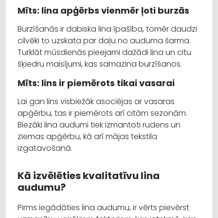
Mīts: lina apģērbs vienmēr ļoti burzās
Burzīšanās ir dabiska lina īpašība, tomēr daudzi
cilvēki to uzskata par daļu no auduma šarma.
Turklāt mūsdienās pieejami dažādi lina un citu
šķiedru maisījumi, kas samazina burzīšanos.
Mīts: lins ir piemērots tikai vasarai
Lai gan lins visbiežāk asociējas ar vasaras
apģērbu, tas ir piemērots arī citām sezonām.
Biezāki lina audumi tiek izmantoti rudens un
ziemas apģērbu, kā arī mājas tekstila
izgatavošanā.
Kā izvēlēties kvalitatīvu lina
audumu?
Pirms iegādāties lina audumu, ir vērts pievērst