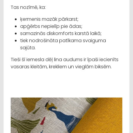
Tas nozīmē, ka:
ķermenis mazāk pārkarst;
apģērbs nepielīp pie ādas;
samazinās diskomforts karstā laikā;
tiek nodrošināta patīkama svaiguma
sajūta.
Tieši šī iemesla dēļ lina audums ir īpaši iecienīts
vasaras kleitām, krekliem un vieglām biksēm.