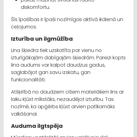
diskomfortu.
Šīs īpašības ir īpaši nozīmīgas aktīvā ikdienā un
ceļojumos.
Izturība un ilgmūžība
Lina šķiedra tiek uzskatīta par vienu no
izturīgākajām dabīgajām šķiedrām. Pareizi kopts
lina audums var kalpot daudzus gadus,
saglabājot gan savu izskatu, gan
funkcionalitāti.
Atšķirībā no daudziem citiem materiāliem lins ar
laiku kļūst mīkstāks, nezaudējot izturību. Tas
nozīmē, ka apģērbs kļūst arvien patīkamāks
valkāšanai.
Auduma ilgtspēja