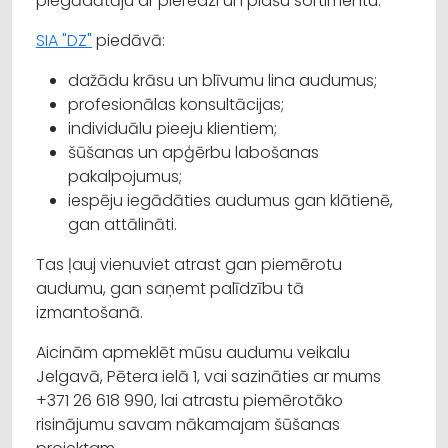
piegādātāju ar pieredzi un plašu sortimentu.
SIA "DZ"
piedāvā:
dažādu krāsu un blīvumu lina audumus;
profesionālas konsultācijas;
individuālu pieeju klientiem;
šūšanas un apģērbu labošanas
pakalpojumus;
iespēju iegādāties audumus gan klātienē,
gan attālināti.
Tas ļauj vienuviet atrast gan piemērotu
audumu, gan saņemt palīdzību tā
izmantošanā.
Aicinām apmeklēt mūsu audumu veikalu
Jelgavā, Pētera ielā 1, vai sazināties ar mums
+371 26 618 990, lai atrastu piemērotāko
risinājumu savam nākamajam šūšanas