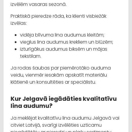
izvēlēm vasaras sezonā.
Praktiskā pieredze rāda, ka klienti visbiežāk
izvēlas:
vidēja blīvuma lina audumus kleitām;
vieglus lina audumus krekliem un blūzēm;
izturīgākus audumus biksēm un mājas
tekstilam.
Ja rodas šaubas par piemērotāko auduma
veidu, vienmēr iesakām apskatīt materiālu
klātienē un konsultēties ar speciālistu.
Kur Jelgavā iegādāties kvalitatīvu
lina audumu?
Ja meklējat kvalitatīvu lina audumu Jelgavā vai
citviet Latvijā, svarīgi izvēlēties uzticamu