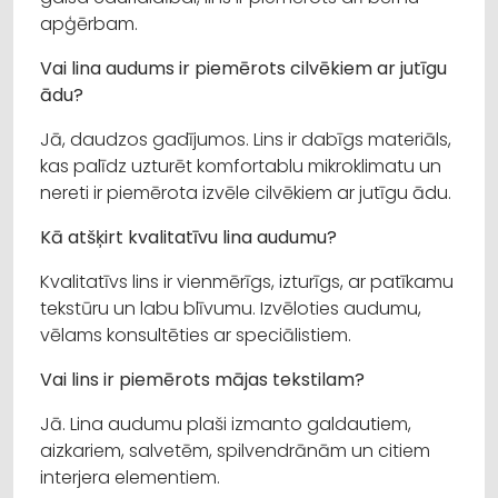
apģērbam.
Vai lina audums ir piemērots cilvēkiem ar jutīgu
ādu?
Jā, daudzos gadījumos. Lins ir dabīgs materiāls,
kas palīdz uzturēt komfortablu mikroklimatu un
nereti ir piemērota izvēle cilvēkiem ar jutīgu ādu.
Kā atšķirt kvalitatīvu lina audumu?
Kvalitatīvs lins ir vienmērīgs, izturīgs, ar patīkamu
tekstūru un labu blīvumu. Izvēloties audumu,
vēlams konsultēties ar speciālistiem.
Vai lins ir piemērots mājas tekstilam?
Jā. Lina audumu plaši izmanto galdautiem,
aizkariem, salvetēm, spilvendrānām un citiem
interjera elementiem.