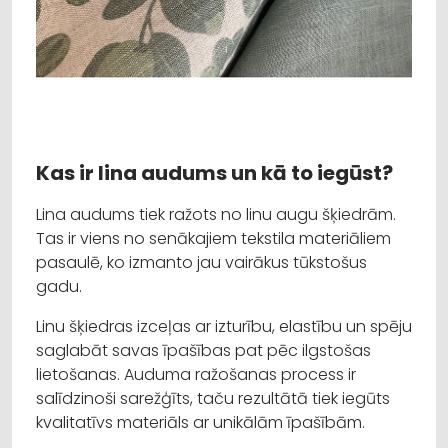
Kas ir lina audums un kā to iegūst?
Lina audums tiek ražots no linu augu šķiedrām.
Tas ir viens no senākajiem tekstila materiāliem
pasaulē, ko izmanto jau vairākus tūkstošus
gadu.
Linu šķiedras izceļas ar izturību, elastību un spēju
saglabāt savas īpašības pat pēc ilgstošas
lietošanas. Auduma ražošanas process ir
salīdzinoši sarežģīts, taču rezultātā tiek iegūts
kvalitatīvs materiāls ar unikālām īpašībām.