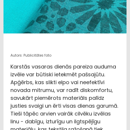
Autors: Publicitātes foto
Karstās vasaras dienās pareiza auduma
izvēle var būtiski ietekmēt pašsajūtu.
Apģērbs, kas slikti elpo vai neefektīvi
novada mitrumu, var radīt diskomfortu,
savukārt piemērots materiāls palīdz
justies svaigi un ērti visas dienas garumā.
Tieši tāpēc arvien vairāk cilvēku izvēlas
linu - dabīgu, izturīgu un ilgtspējīgu
materiālu, kas tekstila ražošanā tiek