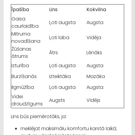
Īpašība
Lins
Kokvilna
Gaisa
Ļoti augsta
Augsta
caurlaidība
Mitruma
Ļoti laba
Vidēja
novadīšana
Žūšanas
Ātrs
Lēnāks
ātrums
Izturība
Ļoti augsta
Augsta
Burzīšanās
Izteiktāka
Mazāka
Ilgmūžība
Ļoti augsta
Augsta
Videi
Augsts
Vidējs
draudzīgums
Lins būs piemērotāks, ja:
meklējat maksimālu komfortu karstā laikā;