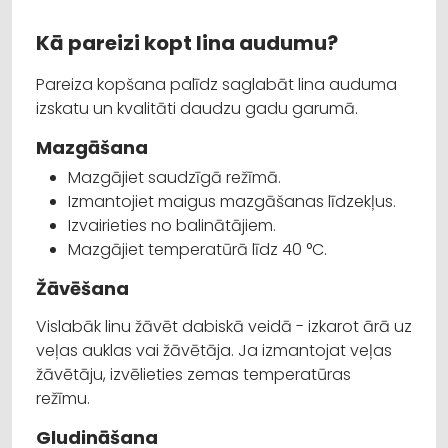
Kā pareizi kopt lina audumu?
Pareiza kopšana palīdz saglabāt lina auduma
izskatu un kvalitāti daudzu gadu garumā.
Mazgāšana
Mazgājiet saudzīgā režīmā.
Izmantojiet maigus mazgāšanas līdzekļus.
Izvairieties no balinātājiem.
Mazgājiet temperatūrā līdz 40 °C.
Žāvēšana
Vislabāk linu žāvēt dabiskā veidā - izkarot ārā uz
veļas auklas vai žāvētāja. Ja izmantojat veļas
žāvētāju, izvēlieties zemas temperatūras
režīmu.
Gludināšana