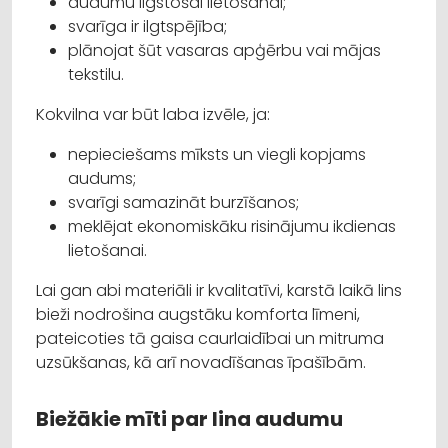
audumu ilgstošai lietošanai;
svarīga ir ilgtspējība;
plānojat šūt vasaras apģērbu vai mājas
tekstilu.
Kokvilna var būt laba izvēle, ja:
nepieciešams mīksts un viegli kopjams
audums;
svarīgi samazināt burzīšanos;
meklējat ekonomiskāku risinājumu ikdienas
lietošanai.
Lai gan abi materiāli ir kvalitatīvi, karstā laikā lins
bieži nodrošina augstāku komforta līmeni,
pateicoties tā gaisa caurlaidībai un mitruma
uzsūkšanas, kā arī novadīšanas īpašībām.
Biežākie mīti par lina audumu