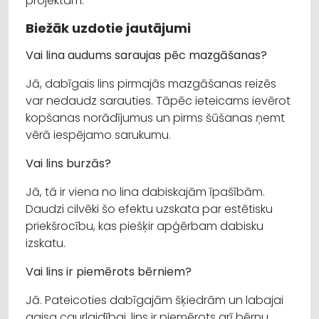
projektam.
Biežāk uzdotie jautājumi
Vai lina audums saraujas pēc mazgāšanas?
Jā, dabīgais lins pirmajās mazgāšanas reizēs
var nedaudz sarauties. Tāpēc ieteicams ievērot
kopšanas norādījumus un pirms šūšanas ņemt
vērā iespējamo sarukumu.
Vai lins burzās?
Jā, tā ir viena no lina dabiskajām īpašībām.
Daudzi cilvēki šo efektu uzskata par estētisku
priekšrocību, kas piešķir apģērbam dabisku
izskatu.
Vai lins ir piemērots bērniem?
Jā. Pateicoties dabīgajām šķiedrām un labajai
gaisa caurlaidībai, lins ir piemērots arī bērnu