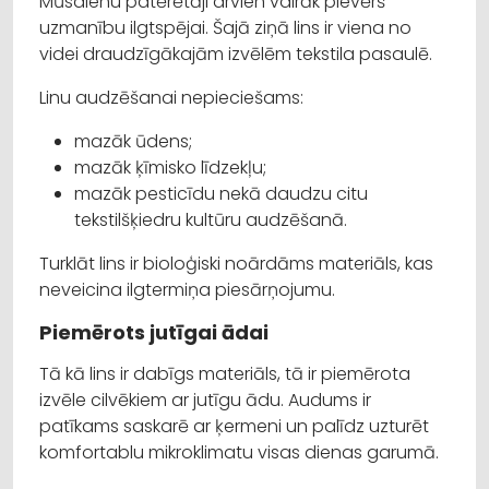
Mūsdienu patērētāji arvien vairāk pievērš
uzmanību ilgtspējai. Šajā ziņā lins ir viena no
videi draudzīgākajām izvēlēm tekstila pasaulē.
Linu audzēšanai nepieciešams:
mazāk ūdens;
mazāk ķīmisko līdzekļu;
mazāk pesticīdu nekā daudzu citu
tekstilšķiedru kultūru audzēšanā.
Turklāt lins ir bioloģiski noārdāms materiāls, kas
neveicina ilgtermiņa piesārņojumu.
Piemērots jutīgai ādai
Tā kā lins ir dabīgs materiāls, tā ir piemērota
izvēle cilvēkiem ar jutīgu ādu. Audums ir
patīkams saskarē ar ķermeni un palīdz uzturēt
komfortablu mikroklimatu visas dienas garumā.