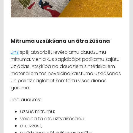
Mitruma uzsūkšana un ātra žūšana
Lins
spēj absorbēt ievērojamu daudzumu
mitruma, vienlaikus saglabājot patīkamu sajūtu
uz ādas. Atšķirībā no daudziem sintētiskajiem
materiāliem tas neveicina karstuma uzkrāšanos
un palīdz saglabāt komfortu visas dienas
garumā.
Lina audums:
uzsūc mitrumu;
veicina tā ātru iztvaikošanu;
ātri izžūst;
palīdz mazināt svīšanas radīto