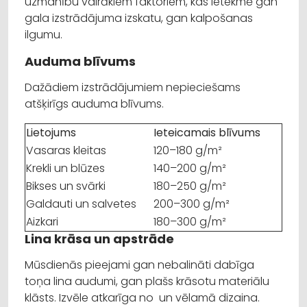
uzmanību vairākiem faktoriem, kas ietekmē gan
gala izstrādājuma izskatu, gan kalpošanas
ilgumu.
Auduma blīvums
Dažādiem izstrādājumiem nepieciešams
atšķirīgs auduma blīvums.
Lietojums
Ieteicamais blīvums
Vasaras kleitas
120–180 g/m²
Krekli un blūzes
140–200 g/m²
Bikses un svārki
180–250 g/m²
Galdauti un salvetes
200–300 g/m²
Aizkari
180–300 g/m²
Lina krāsa un apstrāde
Mūsdienās pieejami gan nebalināti dabīga
toņa lina audumi, gan plašs krāsotu materiālu
klāsts. Izvēle atkarīga no un vēlamā dizaina.