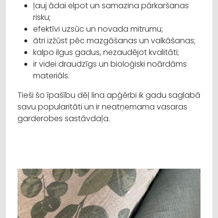
ļauj ādai elpot un samazina pārkaršanas
risku;
efektīvi uzsūc un novada mitrumu;
ātri izžūst pēc mazgāšanas un valkāšanas;
kalpo ilgus gadus, nezaudējot kvalitāti;
ir videi draudzīgs un bioloģiski noārdāms
materiāls.
Tieši šo īpašību dēļ lina apģērbi ik gadu saglabā
savu popularitāti un ir neatņemama vasaras
garderobes sastāvdaļa.