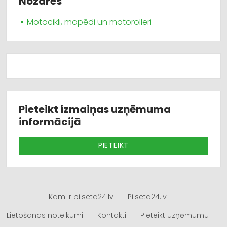
Nozares
Motocikli, mopēdi un motorolleri
Pieteikt izmaiņas uzņēmuma
informācijā
PIETEIKT
Kam ir pilseta24.lv
Pilseta24.lv
Lietošanas noteikumi
Kontakti
Pieteikt uzņēmumu