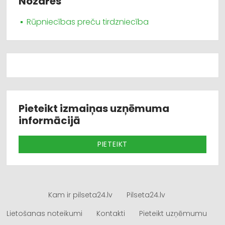
Nozares
Rūpniecības preču tirdzniecība
Pieteikt izmaiņas uzņēmuma
informācijā
PIETEIKT
Kam ir pilseta24.lv
Pilseta24.lv
Lietošanas noteikumi
Kontakti
Pieteikt uzņēmumu