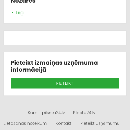
Nozares
Tirgi
Pieteikt izmaiņas uzņēmuma
informācijā
PIETEIKT
Kam ir pilseta24.lv
Pilseta24.lv
Lietošanas noteikumi
Kontakti
Pieteikt uzņēmumu