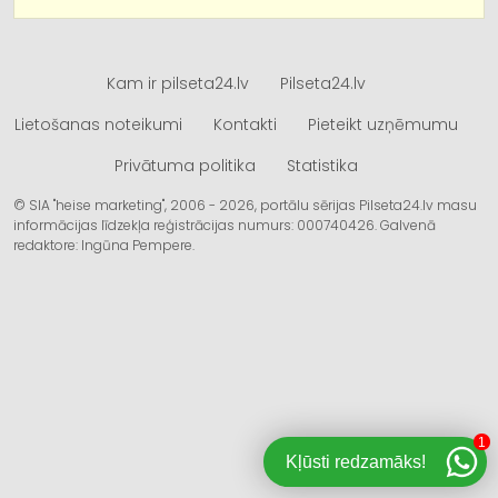
Kam ir pilseta24.lv
Pilseta24.lv
Lietošanas noteikumi
Kontakti
Pieteikt uzņēmumu
Privātuma politika
Statistika
© SIA "heise marketing", 2006 - 2026, portālu sērijas Pilseta24.lv masu
informācijas līdzekļa reģistrācijas numurs: 000740426. Galvenā
redaktore: Ingūna Pempere.
1
Kļūsti redzamāks!