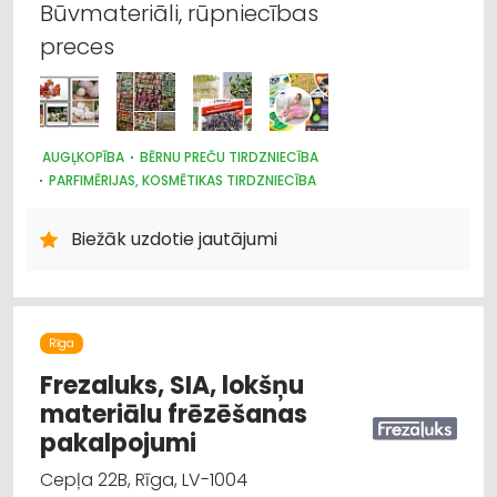
Būvmateriāli, rūpniecības
preces
AUGĻKOPĪBA
BĒRNU PREČU TIRDZNIECĪBA
PARFIMĒRIJAS, KOSMĒTIKAS TIRDZNIECĪBA
SUVENĪRI, DĀVANAS
SAIMNIECĪBAS PREČU TIRDZNIECĪBA
HIGIĒNAS PRECES
Biežāk uzdotie jautājumi
ZOOPRECES, DZĪVNIEKU KOPŠANA UN APRŪPE
INTERNETVEIKALI, E-KOMERCIJA
ĶĪMISKĀS PRECES
HOBIJA PRECES
SĒKLAS UN STĀDI
AGROĶĪMIJA, MĒSLOŠANAS LĪDZEKĻI
DĀRZA TEHNIKA UN INVENTĀRS
Rīga
AUGKOPĪBA UN TEHNISKĀS KULTŪRAS
Frezaluks, SIA, lokšņu
materiālu frēzēšanas
pakalpojumi
Cepļa 22B, Rīga, LV-1004