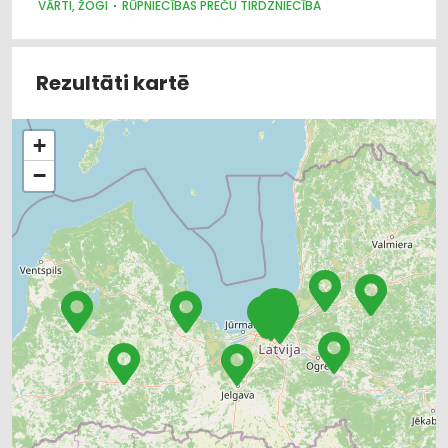
VĀRTI, ŽOGI
RŪPNIECĪBAS PREČU TIRDZNIECĪBA
Rezultāti kartē
+
−