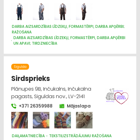
DARBA AIZSARDZĪBAS LĪDZEKĻI, FORMASTĒRPI, DARBA APĢĒRBI;
RAŽOŠANA
DARBA AIZSARDZĪBAS LĪDZEKĻI, FORMASTĒRPI, DARBA APĢĒRBI
UN APAVI; TIRDZNIECĪBA
DARBA AIZSARDZĪBAS LĪDZEKĻI, DARBA APĢĒRBI;
VAIRUMTIRDZNIECĪBA
APĢĒRBI: TIRDZNIECĪBA
APĢĒRBI: VAIRUMTIRDZNIECĪBA
Sigulda
Sirdsprieks
Plānupes 9B, Inčukalns, Inčukalna
pagasts, Siguldas nov., LV-2141
+371 26359988
Mājaslapa
DAIĻAMATNIECĪBA
TEKSTILIZSTRĀDĀJUMU RAŽOŠANA