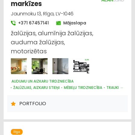
markīzes
Jaunmoku 13, Rīga, LV-1046
+371 67457141
Mājaslapa
žalūzijas, alumīnija žalūzijas,
auduma žalūzijas,
motorizētas
AUDUMU UN AIZKARU TIRDZNIECĪBA
ŽALŪZIJAS, AIZKARU STIEŅI
MĒBEĻU TIRDZNIECĪBA
TRAUKI
MARKĪZES
DIZAINS UN INTERJERS; PRIEKŠMETI UN PAKALPOJUMI
PORTFOLIO
APGAISMES TEHNIKAS TIRDZNIECĪBA
SUVENĪRI, DĀVANAS
PAKLĀJI, PAKLĀJU SERVISS
Rīga