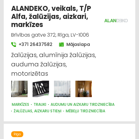
ALANDEKO, veikals, T/P
Alfa, žalūzijas, aizkari,
markīzes
Brīvības gatve 372, Rīga, LV-1006
+371 26437582
Mājaslapa
žalūzijas, alumīnija žalūzijas,
auduma žalūzijas,
motorizētas
MARKĪZES
TRAUKI
AUDUMU UN AIZKARU TIRDZNIECĪBA
ŽALŪZIJAS, AIZKARU STIEŅI
MĒBEĻU TIRDZNIECĪBA
DIZAINS UN INTERJERS; PRIEKŠMETI UN PAKALPOJUMI
APGAISMES TEHNIKAS TIRDZNIECĪBA
SUVENĪRI, DĀVANAS
Rīga