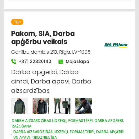
APDARES MATERIĀLI: TIRDZNIECĪBA
APDARES MATERIĀLI: VAIRUMTIRDZNIECĪBA
KRĀSAS, LAKAS, BŪVĶĪMIJA: TIRDZNIECĪBA
JUMTU SEGUMI
CELTNIECĪBAS UN REMONTA DARBI
Rīga
Pakom, SIA, Darba
apģērbu veikals
Ganību dambis 21B, Rīga, LV-1005
+371 22320140
Mājaslapa
Darba apģērbi, Darba
cimdi, Darba
apavi
, Darba
aizsardzības
DARBA AIZSARDZĪBAS LĪDZEKĻI, FORMASTĒRPI, DARBA APĢĒRBI;
RAŽOŠANA
DARBA AIZSARDZĪBAS LĪDZEKĻI, FORMASTĒRPI, DARBA APĢĒRBI
UN APAVI; TIRDZNIECĪBA