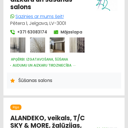
salons
Sazinies ar mums šeit!
Pētera 1, Jelgava, LV-3001
+371 63083174
Mājaslapa
APĢĒRBI: IZGATAVOŠANA, ŠŪŠANA
AUDUMU UN AIZKARU TIRDZNIECĪBA
ŽALŪZIJAS, AIZKARU STIEŅI
TEKSTILIZSTRĀDĀJUMU RAŽOŠANA
APĢĒRBI: LABOŠANA
Šūšanas salons
Rīga
ALANDEKO, veikals, T/C
SKY & MORE, žalūzijas,