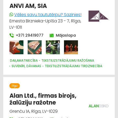
ANVI AM, SIA
Vēlies savu taututērpu? Sazinies!
Ernesta Birznieka-Upīša 23 - 7, Rīga,
LV-1011
+371 29419077
Mājaslapa
DAIĻAMATNIECĪBA
TEKSTILIZSTRĀDĀJUMU RAŽOŠANA
SUVENĪRI, DĀVANAS
TEKSTILIZSTRĀDĀJUMU TIRDZNIECĪBA
Rīga
Alan Ltd., firmas birojs,
žalūziju ražotne
Grenču 1A, Rīga, LV-1029