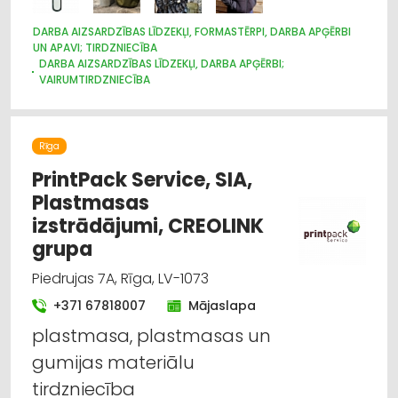
DARBA AIZSARDZĪBAS LĪDZEKĻI, FORMASTĒRPI, DARBA APĢĒRBI
UN APAVI; TIRDZNIECĪBA
DARBA AIZSARDZĪBAS LĪDZEKĻI, DARBA APĢĒRBI;
VAIRUMTIRDZNIECĪBA
APĢĒRBI: RŪPNIECISKĀ RAŽOŠANA, ŠŪŠANA
APAVI: TIRDZNIECĪBA
APĢĒRBI: TIRDZNIECĪBA
SUVENĪRI, DĀVANAS
Rīga
PrintPack Service, SIA,
Plastmasas
izstrādājumi, CREOLINK
grupa
Piedrujas 7A, Rīga, LV-1073
+371 67818007
Mājaslapa
plastmasa, plastmasas un
gumijas materiālu
tirdzniecība