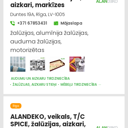
aizkari, markīzes
Duntes 19A, Rīga, LV-1005
+371 67853431
Mājaslapa
žalūzijas, alumīnija žalūzijas,
auduma žalūzijas,
motorizētas
AUDUMU UN AIZKARU TIRDZNIECĪBA
ŽALŪZIJAS, AIZKARU STIEŅI
MĒBEĻU TIRDZNIECĪBA
DIZAINS UN INTERJERS; PRIEKŠMETI UN PAKALPOJUMI
MARKĪZES
TRAUKI
APGAISMES TEHNIKAS TIRDZNIECĪBA
SUVENĪRI, DĀVANAS
Rīga
ALANDEKO, veikals, T/C
SPICE, žalūzijas, aizkari,