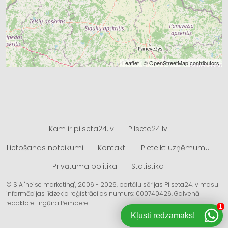
Leaflet
| ©
OpenStreetMap
contributors
Kam ir pilseta24.lv
Pilseta24.lv
Lietošanas noteikumi
Kontakti
Pieteikt uzņēmumu
Privātuma politika
Statistika
© SIA "heise marketing", 2006 - 2026, portālu sērijas Pilseta24.lv masu
informācijas līdzekļa reģistrācijas numurs: 000740426. Galvenā
redaktore: Ingūna Pempere.
1
Kļūsti redzamāks!