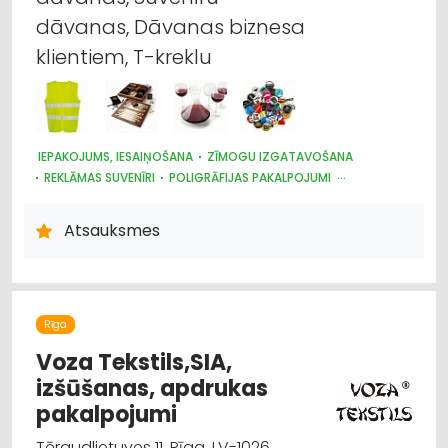
dāvanas, Dāvanas biznesa
klientiem, T-kreklu
IEPAKOJUMS, IESAIŅOŠANA
ZĪMOGU IZGATAVOŠANA
REKLĀMAS SUVENĪRI
POLIGRĀFIJAS PAKALPOJUMI
REKLĀMA: VIDES
REKLĀMA
DARBA AIZSARDZĪBAS LĪDZEKĻI, FORMASTĒRPI, DARBA APĢĒRBI
Atsauksmes
UN APAVI; TIRDZNIECĪBA
APĢĒRBI: RŪPNIECISKĀ RAŽOŠANA, ŠŪŠANA
Rīga
Voza Tekstils,SIA,
izšūšanas, apdrukas
pakalpojumi
Tēraudlietuves 11, Rīga, LV-1026