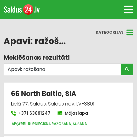
KATEGORIJAS
Apavi: ražošana
Meklēšanas rezultāti
Visas nozares
Suvenīri, dāvanas
Darba aizsardzības līdzekļi, formastērpi, darba
66 North Baltic, SIA
apģērbi un apavi; tirdzniecība
Lielā 77, Saldus, Saldus nov. LV-3801
Apģērbi: rūpnieciskā ražošana, šūšana
+371 63881247
Mājaslapa
Audumu un aizkaru tirdzniecība
APĢĒRBI: RŪPNIECISKĀ RAŽOŠANA, ŠŪŠANA