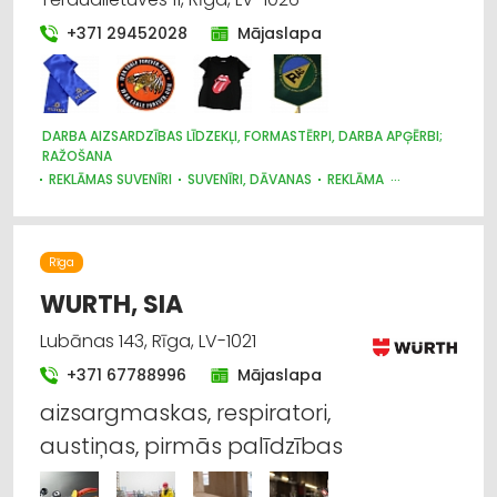
+371 29452028
Mājaslapa
DARBA AIZSARDZĪBAS LĪDZEKĻI, FORMASTĒRPI, DARBA APĢĒRBI;
RAŽOŠANA
REKLĀMAS SUVENĪRI
SUVENĪRI, DĀVANAS
REKLĀMA
DARBA AIZSARDZĪBAS LĪDZEKĻI, FORMASTĒRPI, DARBA APĢĒRBI
UN APAVI; TIRDZNIECĪBA
APĢĒRBI: RŪPNIECISKĀ RAŽOŠANA, ŠŪŠANA
Rīga
WURTH, SIA
Lubānas 143, Rīga, LV-1021
+371 67788996
Mājaslapa
aizsargmaskas, respiratori,
austiņas, pirmās palīdzības