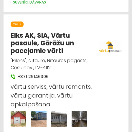
SUVENĪRI, DĀVANAS
Cēsis
Elks AK, SIA, Vārtu
pasaule, Gārāžu un
paceļamie vārti
"Pīlēns", Nītaure, Nītaures pagasts,
Cēsu nov., LV-4112
+371 29146306
vārtu serviss, vārtu remonts,
vārtu garantija, vārtu
apkalpošana