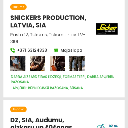
Tukums
SNICKERS PRODUCTION,
LATVIA, SIA
Pasta 12, Tukums, Tukuma nov. LV-
3101
+371 63124333
Mājaslapa
DARBA AIZSARDZĪBAS LĪDZEKĻI, FORMASTĒRPI, DARBA APĢĒRBI;
RAŽOŠANA
APĢĒRBI: RŪPNIECISKĀ RAŽOŠANA, ŠŪŠANA
Jelgava
DZ, SIA, Audumu,
aizkaru un šūšanas