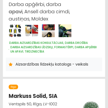
Darba apģērbi, darba
apavi
, Ansell darba cimdi,
austiņas, Moldex
DARBA AIZSARDZĪBAS KONSULTĀCIJAS, DARBA DROŠĪBA
DARBA AIZSARDZĪBAS LĪDZEKĻI, FORMASTĒRPI, DARBA APĢĒRBI
UN APAVI; TIRDZNIECĪBA
DARBA AIZSARDZĪBAS LĪDZEKĻI, DARBA APĢĒRBI;
VAIRUMTIRDZNIECĪBA
Aizsardzības līdzekļu katalogs - veikals
DARBA AIZSARDZĪBAS LĪDZEKĻI, FORMASTĒRPI, DARBA APĢĒRBI;
RAŽOŠANA
APAVI: TIRDZNIECĪBA
Rīga
Markuss Solid, SIA
Ventspils 50, Rīga, LV-1002