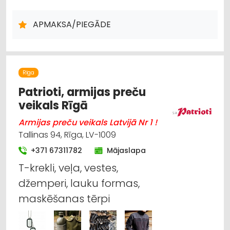
DARBA AIZSARDZĪBAS LĪDZEKĻI, DARBA APĢĒRBI;
VAIRUMTIRDZNIECĪBA
APMAKSA/PIEGĀDE
APĢĒRBI: VAIRUMTIRDZNIECĪBA
APĢĒRBI: TIRDZNIECĪBA
LOĢISTIKA
INTERNETVEIKALI, E-KOMERCIJA
REKLĀMA
POLIGRĀFIJAS PAKALPOJUMI
APĢĒRBI: IZGATAVOŠANA, ŠŪŠANA
APĢĒRBI: RŪPNIECISKĀ RAŽOŠANA, ŠŪŠANA
Rīga
Patrioti, armijas preču
veikals Rīgā
Armijas preču veikals Latvijā Nr 1 !
Tallinas 94, Rīga, LV-1009
+371 67311782
Mājaslapa
T-krekli, veļa, vestes,
džemperi, lauku formas,
maskēšanas tērpi