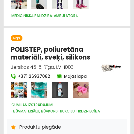
MEDICĪNISKĀ PALĪDZĪBA: AMBULATORĀ
Rīga
POLISTEP, poliuretāna
materiāli, sveķi, silikons
Jersikas 45-5, Rīga, LV-1003
+371 26937082
Mājaslapa
GUMIJAS IZSTRĀDĀJUMI
BŪVMATERIĀLU, BŪVKONSTRUKCIJU TIRDZNIECĪBA
BŪVMATERIĀLU, BŪVKONSTRUKCIJU RAŽOŠANA
BŪVMATERIĀLU, BŪVKONSTRUKCIJU VAIRUMTIRDZNIECĪBA
Produktu piegāde
INTERNETVEIKALI, E-KOMERCIJA