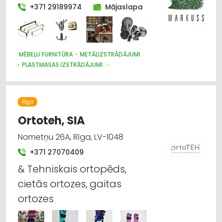
+371 29189974
Mājaslapa
MĒBEĻU FURNITŪRA
METĀLIZSTRĀDĀJUMI
PLASTMASAS IZSTRĀDĀJUMI
MĒBEĻU RAŽOŠANA, MĒBEĻU SAGATAVES
Rīga
Ortoteh, SIA
Nometņu 26A, Rīga, LV-1048
+371 27070409
& Tehniskais ortopēds,
cietās ortozes, gaitas
ortozes