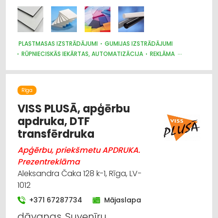
PLASTMASAS IZSTRĀDĀJUMI
GUMIJAS IZSTRĀDĀJUMI
RŪPNIECISKĀS IEKĀRTAS, AUTOMATIZĀCIJA
REKLĀMA
REKLĀMA: VIDES
METĀLAPSTRĀDE
Rīga
VISS PLUSĀ, apģērbu
apdruka, DTF
transfērdruka
Apģērbu, priekšmetu APDRUKA.
Prezentreklāma
Aleksandra Čaka 128 k-1, Rīga, LV-
1012
+371 67287734
Mājaslapa
dāvanas, Suvenīru