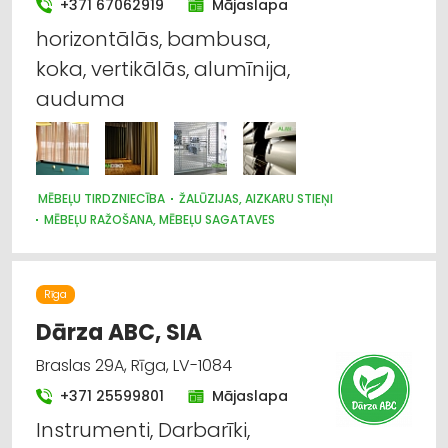
+371 67062919
Mājaslapa
horizontālās, bambusa,
koka, vertikālās, alumīnija,
auduma
MĒBEĻU TIRDZNIECĪBA
ŽALŪZIJAS, AIZKARU STIEŅI
MĒBEĻU RAŽOŠANA, MĒBEĻU SAGATAVES
AUDUMU UN AIZKARU TIRDZNIECĪBA
DIZAINS UN INTERJERS; PRIEKŠMETI UN PAKALPOJUMI
MARKĪZES
TRAUKI
APGAISMES TEHNIKAS TIRDZNIECĪBA
Rīga
SUVENĪRI, DĀVANAS
Dārza ABC, SIA
Braslas 29A, Rīga, LV-1084
+371 25599801
Mājaslapa
Instrumenti, Darbarīki,