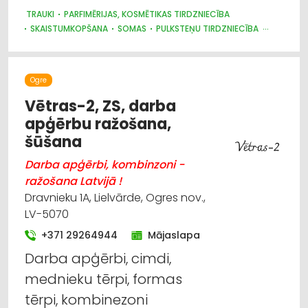
KRĀSAS, LAKAS, BŪVĶĪMIJA: VAIRUMTIRDZNIECĪBA
TRAUKI
PARFIMĒRIJAS, KOSMĒTIKAS TIRDZNIECĪBA
KRĀSAS, LAKAS, BŪVĶĪMIJA: TIRDZNIECĪBA
VENTILĀCIJAS UN KONDICIONĒŠANAS SISTĒMAS UN IEKĀRTAS
SKAISTUMKOPŠANA
SOMAS
PULKSTEŅU TIRDZNIECĪBA
TELPĀM
MEDICĪNAS TEHNIKA, INSTRUMENTI, PRECES UN PIEDERUMI
AGROĶĪMIJA, MĒSLOŠANAS LĪDZEKĻI
SŪKŅI, PUMPJI, VĀRSTI, VENTIĻI
SAIMNIECĪBAS PREČU TIRDZNIECĪBA
Ogre
PĀRTIKAS PIEDEVAS, GARŠVIELAS, UZTURA BAGĀTINĀTĀJI
Vētras-2, ZS, darba
apģērbu ražošana,
šūšana
Darba apģērbi, kombinzoni -
ražošana Latvijā !
Dravnieku 1A, Lielvārde, Ogres nov.,
LV-5070
+371 29264944
Mājaslapa
Darba apģērbi, cimdi,
mednieku tērpi, formas
tērpi, kombinezoni