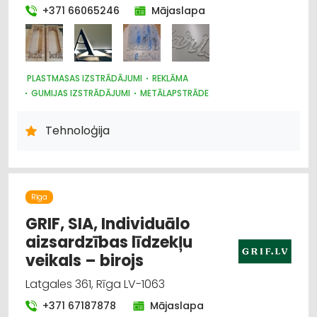
+371 66065246
Mājaslapa
PLASTMASAS IZSTRĀDĀJUMI
REKLĀMA
GUMIJAS IZSTRĀDĀJUMI
METĀLAPSTRĀDE
Tehnoloģija
Rīga
GRIF, SIA, Individuālo
aizsardzības līdzekļu
veikals – birojs
Latgales 361, Rīga LV-1063
+371 67187878
Mājaslapa