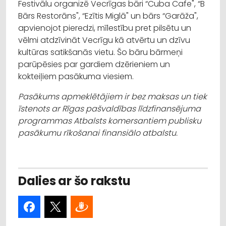
Festivālu organizē Vecrīgas bāri “Cuba Cafe", “B
Bārs Restorāns", “Ezītis Miglā" un bārs “Garāža",
apvienojot pieredzi, mīlestību pret pilsētu un
vēlmi atdzīvināt Vecrīgu kā atvērtu un dzīvu
kultūras satikšanās vietu. Šo bāru bārmeņi
parūpēsies par gardiem dzērieniem un
kokteiļiem pasākuma viesiem.
Pasākums apmeklētājiem ir bez maksas un tiek
īstenots ar Rīgas pašvaldības līdzfinansējuma
programmas Atbalsts komersantiem publisku
pasākumu rīkošanai finansiālo atbalstu.
Dalies ar šo rakstu