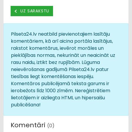
UZ SARAKSTU
Pilseta24.lv neatbild pievienotajiem lasītāju
komentāriem, kā arī aicina portāla lasītājus,
rakstot komentārus, ievērot morāles un
pieklājības normas, nekurināt un neaicināt uz
rasu naidu, iztikt bez rupjībām. Lūguma
neievērošanas gadījumā Pilseta24.lv patur
tiesības liegt komentēšanas iespēju.
Komentāros publicējamā teksta garums ir
ierobežots līdz 1000 zīmēm. Nereģistrētiem
lietotājiem ir aizliegta HTML un hipersaišu
publicēšana!
Komentāri
(0)