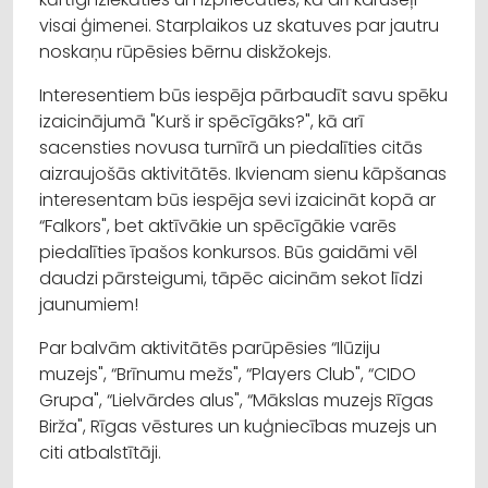
visai ģimenei. Starplaikos uz skatuves par jautru
noskaņu rūpēsies bērnu diskžokejs.
Interesentiem būs iespēja pārbaudīt savu spēku
izaicinājumā "Kurš ir spēcīgāks?", kā arī
sacensties novusa turnīrā un piedalīties citās
aizraujošās aktivitātēs. Ikvienam sienu kāpšanas
interesentam būs iespēja sevi izaicināt kopā ar
“Falkors", bet aktīvākie un spēcīgākie varēs
piedalīties īpašos konkursos. Būs gaidāmi vēl
daudzi pārsteigumi, tāpēc aicinām sekot līdzi
jaunumiem!
Par balvām aktivitātēs parūpēsies “Ilūziju
muzejs", “Brīnumu mežs", “Players Club", “CIDO
Grupa", “Lielvārdes alus", “Mākslas muzejs Rīgas
Birža", Rīgas vēstures un kuģniecības muzejs un
citi atbalstītāji.