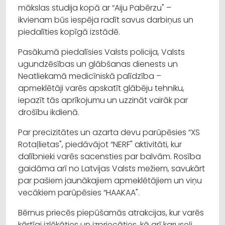
mākslas studija kopā ar “Aiju Pabērzu" –
ikvienam būs iespēja radīt savus darbiņus un
piedalīties kopīgā izstādē.
Pasākumā piedalīsies Valsts policija, Valsts
ugundzēsības un glābšanas dienests un
Neatliekamā medicīniskā palīdzība –
apmeklētāji varēs apskatīt glābēju tehniku,
iepazīt tās aprīkojumu un uzzināt vairāk par
drošību ikdienā.
Par precizitātes un azarta devu parūpēsies “XS
Rotaļlietas", piedāvājot “NERF" aktivitāti, kur
dalībnieki varēs sacensties par balvām. Rosība
gaidāma arī no Latvijas Valsts mežiem, savukārt
par pašiem jaunākajiem apmeklētājiem un viņu
vecākiem parūpēsies “HAAKAA".
Bērnus priecēs piepūšamās atrakcijas, kur varēs
kārtīgi izlēkāties un izpriecāties, kā arī karuseļi