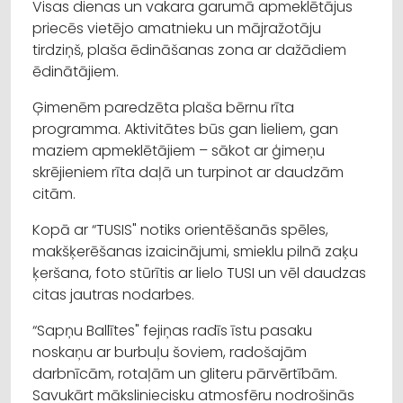
Visas dienas un vakara garumā apmeklētājus
priecēs vietējo amatnieku un mājražotāju
tirdziņš, plaša ēdināšanas zona ar dažādiem
ēdinātājiem.
Ģimenēm paredzēta plaša bērnu rīta
programma. Aktivitātes būs gan lieliem, gan
maziem apmeklētājiem – sākot ar ģimeņu
skrējieniem rīta daļā un turpinot ar daudzām
citām.
Kopā ar “TUSIS" notiks orientēšanās spēles,
makšķerēšanas izaicinājumi, smieklu pilnā zaķu
ķeršana, foto stūrītis ar lielo TUSI un vēl daudzas
citas jautras nodarbes.
“Sapņu Ballītes" fejiņas radīs īstu pasaku
noskaņu ar burbuļu šoviem, radošajām
darbnīcām, rotaļām un gliteru pārvērtībām.
Savukārt māksliniecisku atmosfēru nodrošinās