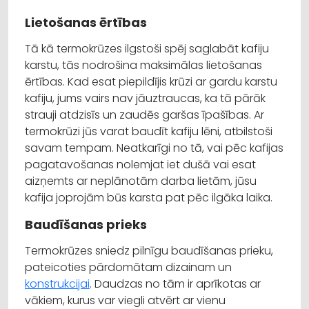
Lietošanas ērtības
Tā kā termokrūzes ilgstoši spēj saglabāt kafiju
karstu, tās nodrošina maksimālas lietošanas
ērtības. Kad esat piepildījis krūzi ar gardu karstu
kafiju, jums vairs nav jāuztraucas, ka tā pārāk
strauji atdzisīs un zaudēs garšas īpašības. Ar
termokrūzi jūs varat baudīt kafiju lēni, atbilstoši
savam tempam. Neatkarīgi no tā, vai pēc kafijas
pagatavošanas nolemjat iet dušā vai esat
aizņemts ar neplānotām darba lietām, jūsu
kafija joprojām būs karsta pat pēc ilgāka laika.
Baudīšanas prieks
Termokrūzes sniedz pilnīgu baudīšanas prieku,
pateicoties pārdomātam dizainam un
konstrukcijai
. Daudzas no tām ir aprīkotas ar
vākiem, kurus var viegli atvērt ar vienu