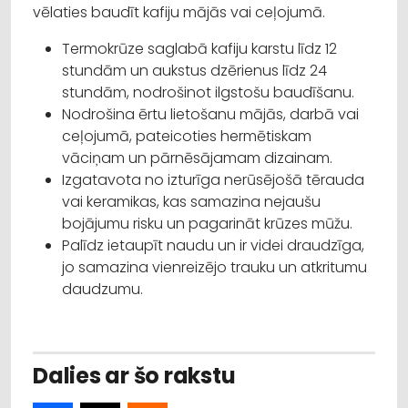
vēlaties baudīt kafiju mājās vai ceļojumā.
Termokrūze saglabā kafiju karstu līdz 12
stundām un aukstus dzērienus līdz 24
stundām, nodrošinot ilgstošu baudīšanu.
Nodrošina ērtu lietošanu mājās, darbā vai
ceļojumā, pateicoties hermētiskam
vāciņam un pārnēsājamam dizainam.
Izgatavota no izturīga nerūsējošā tērauda
vai keramikas, kas samazina nejaušu
bojājumu risku un pagarināt krūzes mūžu.
Palīdz ietaupīt naudu un ir videi draudzīga,
jo samazina vienreizējo trauku un atkritumu
daudzumu.
Dalies ar šo rakstu