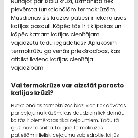
Runājot par izcilu krūzi, uzmanība tiek
pievērsta funkcionālām termokrūzēm.
Mūsdienās šīs krūzes patiesi ir iekarojušas
kafijas pasauli. Kāpēc tās ir tik īpašas un
kāpēc katram kafijas cienītājam
vajadzētu tādu iegādāties? Aplūkosim
termokrūžu galvenās priekšrocības, kas
atbilst ikviena kafijas cienītāja
vajadzībām.
Vai termokrūze var aizstāt parasto
kafijas krūzi?
Funkcionālas termokrūzes bieži vien tiek dēvētas
par ceļojumu krūzēm, kas daudziem liek domāt,
ka tās ir piemērotas tikai ceļojumiem. Taču tā
gluži nav taisnība. Lai gan termokrūzes
patiešām ir lieliski ceļojumu sabiedrotie, lai jūs