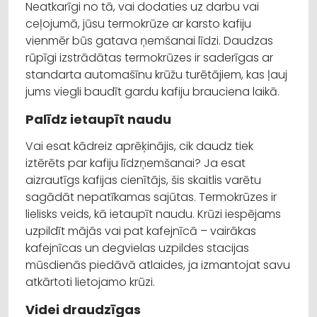
Neatkarīgi no tā, vai dodaties uz darbu vai
ceļojumā, jūsu termokrūze ar karsto kafiju
vienmēr būs gatava ņemšanai līdzi. Daudzas
rūpīgi izstrādātas termokrūzes ir saderīgas ar
standarta automašīnu krūžu turētājiem, kas ļauj
jums viegli baudīt gardu kafiju brauciena laikā.
Palīdz ietaupīt naudu
Vai esat kādreiz aprēķinājis, cik daudz tiek
iztērēts par kafiju līdzņemšanai? Ja esat
aizrautīgs kafijas cienītājs, šis skaitlis varētu
sagādāt nepatīkamas sajūtas. Termokrūzes ir
lielisks veids, kā ietaupīt naudu. Krūzi iespējams
uzpildīt mājās vai pat kafejnīcā – vairākas
kafejnīcas un degvielas uzpildes stacijas
mūsdienās piedāvā atlaides, ja izmantojat savu
atkārtoti lietojamo krūzi.
Videi draudzīgas