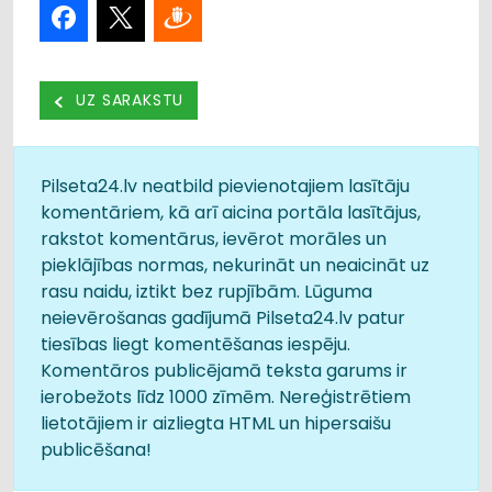
UZ SARAKSTU
Pilseta24.lv neatbild pievienotajiem lasītāju
komentāriem, kā arī aicina portāla lasītājus,
rakstot komentārus, ievērot morāles un
pieklājības normas, nekurināt un neaicināt uz
rasu naidu, iztikt bez rupjībām. Lūguma
neievērošanas gadījumā Pilseta24.lv patur
tiesības liegt komentēšanas iespēju.
Komentāros publicējamā teksta garums ir
ierobežots līdz 1000 zīmēm. Nereģistrētiem
lietotājiem ir aizliegta HTML un hipersaišu
publicēšana!