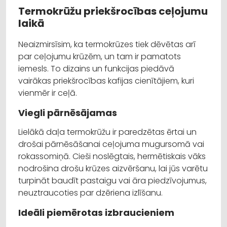
Termokrūžu priekšrocības ceļojumu
laikā
Neaizmirsīsim, ka termokrūzes tiek dēvētas arī
par ceļojumu krūzēm, un tam ir pamatots
iemesls. To dizains un funkcijas piedāvā
vairākas priekšrocības kafijas cienītājiem, kuri
vienmēr ir ceļā.
Viegli pārnēsājamas
Lielākā daļa termokrūžu ir paredzētas ērtai un
drošai pārnēsāšanai ceļojuma mugursomā vai
rokassomiņā. Cieši noslēgtais, hermētiskais vāks
nodrošina drošu krūzes aizvēršanu, lai jūs varētu
turpināt baudīt pastaigu vai āra piedzīvojumus,
neuztraucoties par dzēriena izlīšanu.
Ideāli piemērotas izbraucieniem