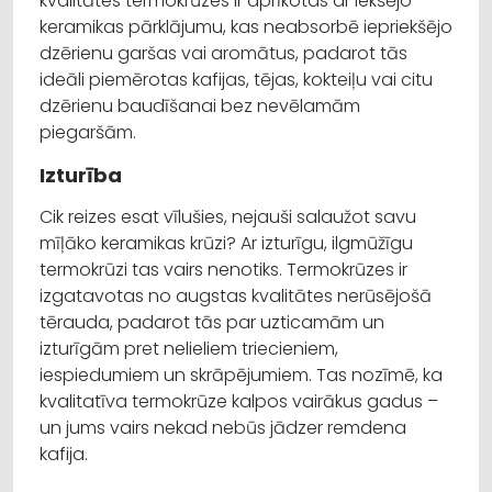
kvalitātes termokrūzes ir aprīkotas ar iekšējo
keramikas pārklājumu, kas neabsorbē iepriekšējo
dzērienu garšas vai aromātus, padarot tās
ideāli piemērotas kafijas, tējas, kokteiļu vai citu
dzērienu baudīšanai bez nevēlamām
piegaršām.
Izturība
Cik reizes esat vīlušies, nejauši salaužot savu
mīļāko keramikas krūzi? Ar izturīgu, ilgmūžīgu
termokrūzi tas vairs nenotiks. Termokrūzes ir
izgatavotas no augstas kvalitātes nerūsējošā
tērauda, padarot tās par uzticamām un
izturīgām pret nelieliem triecieniem,
iespiedumiem un skrāpējumiem. Tas nozīmē, ka
kvalitatīva termokrūze kalpos vairākus gadus –
un jums vairs nekad nebūs jādzer remdena
kafija.