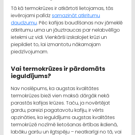
Tā kā termokrūzes ir atkārtoti lietojamas, tās
ievērojami palīdz
samazināt atkritumu
daudzumu
. Pēc kafijas baudīšanas nav jāmeklē
atkritumu urna un jāuztraucas par nelabvēlīgo
ietekmi uz vidi. Vienkārši izskalojiet krūzi un
piepildiet to, lai izmantotu nākamajam
piedzīvojumam.
Vai termokrūzes ir pārdomāts
ieguldījums?
Nav noslēpums, ka augstas kvalitātes
termokrūzes bieži vien maksā dārgāk nekā
parastās kafijas krūzes. Taču, ja novērtējat
gardu, pareizi pagatavotu kafiju, ir vērts
apzināties, ka ieguldījums augstas kvalitātes
termokrūzē nozīmē lietošanas ērtības ikdienā,
labāku garšu un ilgtspēju – neatkarīgi no tā, vai