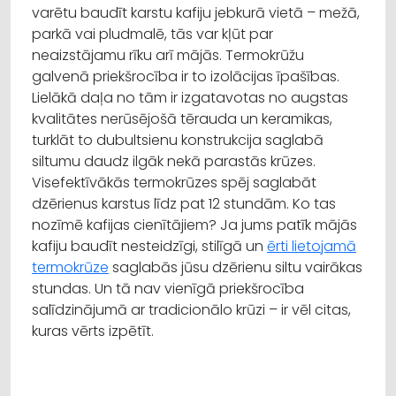
varētu baudīt karstu kafiju jebkurā vietā – mežā,
parkā vai pludmalē, tās var kļūt par
neaizstājamu rīku arī mājās. Termokrūžu
galvenā priekšrocība ir to izolācijas īpašības.
Lielākā daļa no tām ir izgatavotas no augstas
kvalitātes nerūsējošā tērauda un keramikas,
turklāt to dubultsienu konstrukcija saglabā
siltumu daudz ilgāk nekā parastās krūzes.
Visefektīvākās termokrūzes spēj saglabāt
dzērienus karstus līdz pat 12 stundām. Ko tas
nozīmē kafijas cienītājiem? Ja jums patīk mājās
kafiju baudīt nesteidzīgi, stilīgā un
ērti lietojamā
termokrūze
saglabās jūsu dzērienu siltu vairākas
stundas. Un tā nav vienīgā priekšrocība
salīdzinājumā ar tradicionālo krūzi – ir vēl citas,
kuras vērts izpētīt.