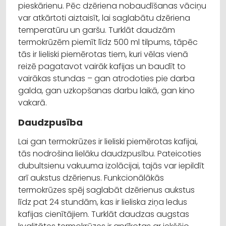
pieskārienu. Pēc dzēriena nobaudīšanas vāciņu
var atkārtoti aiztaisīt, lai saglabātu dzēriena
temperatūru un garšu. Turklāt daudzām
termokrūzēm piemīt līdz 500 ml tilpums, tāpēc
tās ir lieliski piemērotas tiem, kuri vēlas vienā
reizē pagatavot vairāk kafijas un baudīt to
vairākas stundas – gan atrodoties pie darba
galda, gan uzkopšanas darbu laikā, gan kino
vakarā.
Daudzpusība
Lai gan termokrūzes ir lieliski piemērotas kafijai,
tās nodrošina lielāku daudzpusību. Pateicoties
dubultsienu vakuuma izolācijai, tajās var iepildīt
arī aukstus dzērienus. Funkcionālākās
termokrūzes spēj saglabāt dzērienus aukstus
līdz pat 24 stundām, kas ir lieliska ziņa ledus
kafijas cienītājiem. Turklāt daudzas augstas