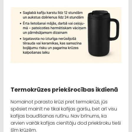
Termokrūzes priekšrocības ikdienā
Nomainot parasto krūzi pret termokrūzi, jūs
spēsiet mainīt ne tikai kafijas garšu, bet arī visu
kafijas baudīšanas rutīnu. Nav brīnums, ka
arvien vairāk kafijas cienītāju dod priekšroku tieši
šīm krūzēm.