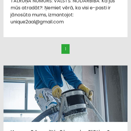
TĀLRUŅA NUMURS: VALSTS: NODARBĪBA: Kā jūs
mūs atradāt?: Ņemiet vērā, ka visi e-pasti ir
jānosūta mums, izmantojot:
unique2aal@gmail.com
1