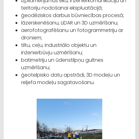
izpildmērījumus ēku, inženierkomunikāciju un
teritoriju nodošanai ekspluatācijā;
ģeodēziskos darbus būvniecības procesā;
lāzerskenēšanu, LiDAR un 3D uzmērīšanu;
aerofotografēšanu un fotogrammetriju ar
droniem;
tiltu, ceļu, industriālo objektu un
inženierbūvju uzmērīšanu;
batimetriju un ūdenstilpņu gultnes
uzmērīšanu;
ģeotelpisko datu apstrādi, 3D modeļu un
reljefa modeļu sagatavošanu.