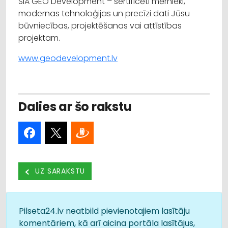
SIA GEO Development – sertificēti mērnieki,
modernas tehnoloģijas un precīzi dati Jūsu
būvniecības, projektēšanas vai attīstības
projektam.
www.geodevelopment.lv
Dalies ar šo rakstu
UZ SARAKSTU
Pilseta24.lv neatbild pievienotajiem lasītāju
komentāriem, kā arī aicina portāla lasītājus,