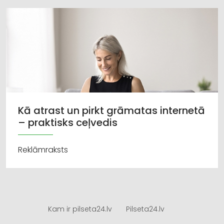
Kā atrast un pirkt grāmatas internetā
– praktisks ceļvedis
Reklāmraksts
Kam ir pilseta24.lv
Pilseta24.lv