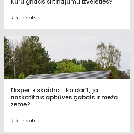
Kuru grīdas siltinājumu izvēlēties?
Reklāmraksts
Eksperts skaidro - ko darīt, ja
noskatītais apbūves gabals ir meža
zeme?
Reklāmraksts