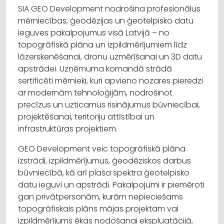
SIA GEO Development nodrošina profesionālus
mērniecības, ģeodēzijas un ģeotelpisko datu
ieguves pakalpojumus visā Latvijā – no
topogrāfiskā plāna un izpildmērījumiem līdz
lāzerskenēšanai, dronu uzmērīšanai un 3D datu
apstrādei. Uzņēmuma komandā strādā
sertificēti mērnieki, kuri apvieno nozares pieredzi
ar modernām tehnoloģijām, nodrošinot
precīzus un uzticamus risinājumus būvniecībai,
projektēšanai, teritoriju attīstībai un
infrastruktūras projektiem.
GEO Development veic topogrāfiskā plāna
izstrādi, izpildmērījumus, ģeodēziskos darbus
būvniecībā, kā arī plaša spektra ģeotelpisko
datu ieguvi un apstrādi. Pakalpojumi ir piemēroti
gan privātpersonām, kurām nepieciešams
topogrāfiskais plāns mājas projektam vai
izpildmērījums ēkas nodošanai ekspluatācijā,