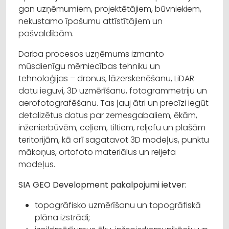
gan uzņēmumiem, projektētājiem, būvniekiem,
nekustamo īpašumu attīstītājiem un
pašvaldībām.
Darba procesos uzņēmums izmanto
mūsdienīgu mērniecības tehniku un
tehnoloģijas – dronus, lāzerskenēšanu, LiDAR
datu ieguvi, 3D uzmērīšanu, fotogrammetriju un
aerofotografēšanu. Tas ļauj ātri un precīzi iegūt
detalizētus datus par zemesgabaliem, ēkām,
inženierbūvēm, ceļiem, tiltiem, reljefu un plašām
teritorijām, kā arī sagatavot 3D modeļus, punktu
mākoņus, ortofoto materiālus un reljefa
modeļus.
SIA GEO Development pakalpojumi ietver:
topogrāfisko uzmērīšanu un topogrāfiskā
plāna izstrādi;