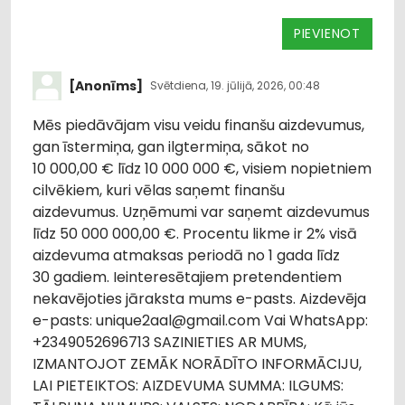
PIEVIENOT
[Anonīms]
Svētdiena, 19. jūlijā, 2026, 00:48
Mēs piedāvājam visu veidu finanšu aizdevumus,
gan īstermiņa, gan ilgtermiņa, sākot no
10 000,00 € līdz 10 000 000 €, visiem nopietniem
cilvēkiem, kuri vēlas saņemt finanšu
aizdevumus. Uzņēmumi var saņemt aizdevumus
līdz 50 000 000,00 €. Procentu likme ir 2% visā
aizdevuma atmaksas periodā no 1 gada līdz
30 gadiem. Ieinteresētajiem pretendentiem
nekavējoties jāraksta mums e-pasts. Aizdevēja
e-pasts: unique2aal@gmail.com Vai WhatsApp:
+2349052696713 SAZINIETIES AR MUMS,
IZMANTOJOT ZEMĀK NORĀDĪTO INFORMĀCIJU,
LAI PIETEIKTOS: AIZDEVUMA SUMMA: ILGUMS: