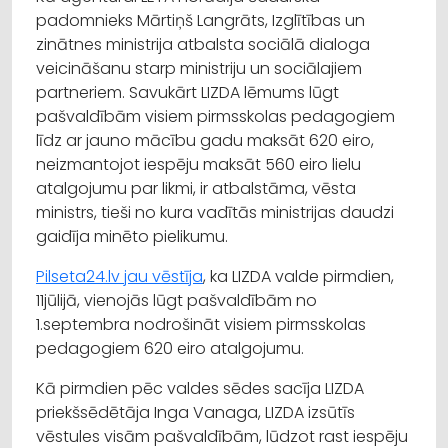
padomnieks Mārtiņš Langrāts, Izglītības un
zinātnes ministrija atbalsta sociālā dialoga
veicināšanu starp ministriju un sociālajiem
partneriem. Savukārt LIZDA lēmums lūgt
pašvaldībām visiem pirmsskolas pedagogiem
līdz ar jauno mācību gadu maksāt 620 eiro,
neizmantojot iespēju maksāt 560 eiro lielu
atalgojumu par likmi, ir atbalstāma, vēsta
ministrs, tieši no kura vadītās ministrijas daudzi
gaidīja minēto pielikumu.
Pilseta24.lv jau vēstīja
, ka LIZDA valde pirmdien,
11jūlijā, vienojās lūgt pašvaldībām no
1.septembra nodrošināt visiem pirmsskolas
pedagogiem 620 eiro atalgojumu.
Kā pirmdien pēc valdes sēdes sacīja LIZDA
priekšsēdētāja Inga Vanaga, LIZDA izsūtīs
vēstules visām pašvaldībām, lūdzot rast iespēju