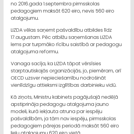
no 2016.gada 1.septembra pirmsskolas
pedagogiem maksāt 620 eiro, nevis 560 eiro
atalgojumu.
LIZDA vēlas saņemt pašvaldību atbildes līdz
17.augustam. Pēc atbilžu saņemšanas LIZDA
lems par turpmāko rīcību saistībā ar pedagogu
atalgojuma reformu.
Vanaga sacīja, ka LIZDA tāpat vērsīsies
starptautiskajās organizācijās, jo, piemēram, arī
OECD uzsver nepieciešamību nodrošināt
vienlīdzīgu attieksmi izglītības darbinieku vidū.
Kā ziņots, Ministru kabinets pagājušajā nedēļā
apstiprināja pedagogu atalgojuma jauno
modeli, kurā iekļauta atruna par iespēju
pašvaldībām, ja tām nav iespēju, pirmsskolas
pedagogiem pārejas periodā maksāt 560 eiro
lielu atalgojumu 620 eiro vietā.