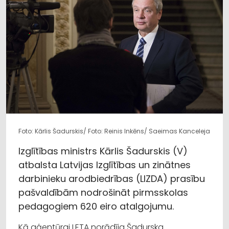
Foto: Kārlis Šadurskis/ Foto: Reinis Inkēns/ Saeimas Kanceleja
Izglītības ministrs Kārlis Šadurskis (V)
atbalsta Latvijas Izglītības un zinātnes
darbinieku arodbiedrības (LIZDA) prasību
pašvaldībām nodrošināt pirmsskolas
pedagogiem 620 eiro atalgojumu.
Kā aģentūrai LETA norādīja Šadurska