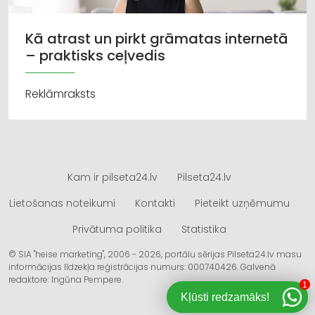
Kā atrast un pirkt grāmatas internetā
– praktisks ceļvedis
Reklāmraksts
Kam ir pilseta24.lv
Pilseta24.lv
Lietošanas noteikumi
Kontakti
Pieteikt uzņēmumu
Privātuma politika
Statistika
© SIA "heise marketing", 2006 - 2026, portālu sērijas Pilseta24.lv masu
informācijas līdzekļa reģistrācijas numurs: 000740426. Galvenā
redaktore: Ingūna Pempere.
1
Kļūsti redzamāks!