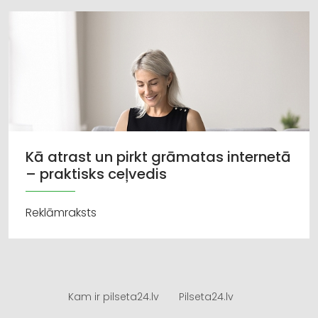
Kā atrast un pirkt grāmatas internetā
– praktisks ceļvedis
Reklāmraksts
Kam ir pilseta24.lv
Pilseta24.lv