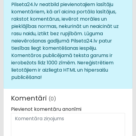
Pilseta24.lv neatbild pievienotajiem lasītāju
komentāriem, kā arī aicina portāla lasītājus,
rakstot komentārus, ievērot morāles un
pieklājības normas, nekurināt un neaicināt uz
rasu naidu, iztikt bez rupjībām. Lūguma
neievērošanas gadījumā Pilseta24.lv patur
tiesības liegt komentēšanas iespēju.
Komentāros publicējamā teksta garums ir
ierobežots līdz 1000 zīmēm. Nereģistrētiem
lietotājiem ir aizliegta HTML un hipersaišu
publicēšana!
Komentāri
(0)
Pievienot komentāru anonīmi