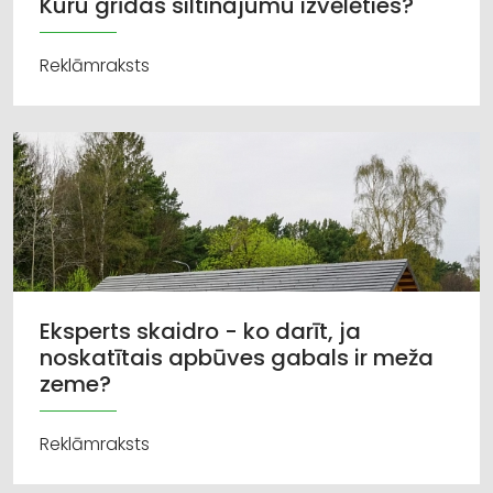
Kuru grīdas siltinājumu izvēlēties?
Reklāmraksts
Eksperts skaidro - ko darīt, ja
noskatītais apbūves gabals ir meža
zeme?
Reklāmraksts