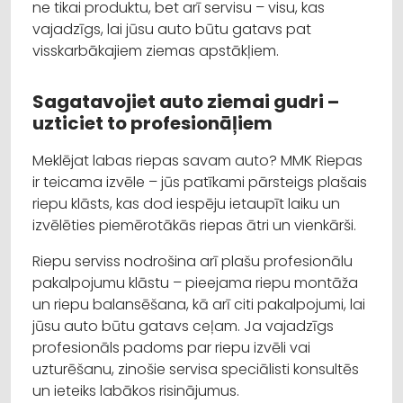
ne tikai produktu, bet arī servisu – visu, kas
vajadzīgs, lai jūsu auto būtu gatavs pat
visskarbākajiem ziemas apstākļiem.
Sagatavojiet auto ziemai gudri –
uzticiet to profesionāļiem
Meklējat labas riepas savam auto? MMK Riepas
ir teicama izvēle – jūs patīkami pārsteigs plašais
riepu klāsts, kas dod iespēju ietaupīt laiku un
izvēlēties piemērotākās riepas ātri un vienkārši.
Riepu serviss nodrošina arī plašu profesionālu
pakalpojumu klāstu – pieejama riepu montāža
un riepu balansēšana, kā arī citi pakalpojumi, lai
jūsu auto būtu gatavs ceļam. Ja vajadzīgs
profesionāls padoms par riepu izvēli vai
uzturēšanu, zinošie servisa speciālisti konsultēs
un ieteiks labākos risinājumus.