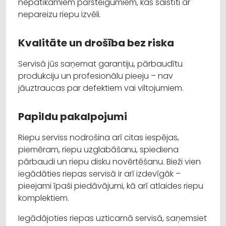
nepatīkamiem pārsteigumiem, kas saistīti ar
nepareizu riepu izvēli.
Kvalitāte un drošība bez riska
Servisā jūs saņemat garantiju, pārbaudītu
produkciju un profesionālu pieeju – nav
jāuztraucas par defektiem vai viltojumiem.
Papildu pakalpojumi
Riepu serviss nodrošina arī citas iespējas,
piemēram, riepu uzglabāšanu, spiediena
pārbaudi un riepu disku novērtēšanu. Bieži vien
iegādāties riepas servisā ir arī izdevīgāk –
pieejami īpaši piedāvājumi, kā arī atlaides riepu
komplektiem.
Iegādājoties riepas uzticamā servisā, saņemsiet