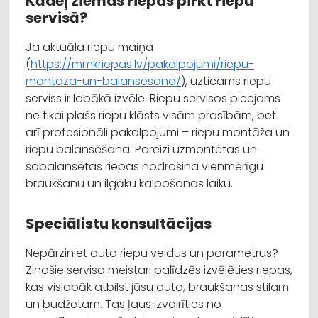
Kādēļ ziemas riepas pirkt riepu
servisā?
Ja aktuāla riepu maiņa
(
https://mmkriepas.lv/pakalpojumi/riepu-
montaza-un-balansesana/
), uzticams riepu
serviss ir labākā izvēle. Riepu servisos pieejams
ne tikai plašs riepu klāsts visām prasībām, bet
arī profesionāli pakalpojumi – riepu montāža un
riepu balansēšana. Pareizi uzmontētas un
sabalansētas riepas nodrošina vienmērīgu
braukšanu un ilgāku kalpošanas laiku.
Speciālistu konsultācijas
Nepārziniet auto riepu veidus un parametrus?
Zinošie servisa meistari palīdzēs izvēlēties riepas,
kas vislabāk atbilst jūsu auto, braukšanas stilam
un budžetam. Tas ļaus izvairīties no