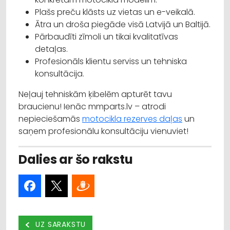
Plašs preču klāsts uz vietas un e-veikalā.
Ātra un droša piegāde visā Latvijā un Baltijā.
Pārbaudīti zīmoli un tikai kvalitatīvas
detaļas.
Profesionāls klientu serviss un tehniska
konsultācija.
Neļauj tehniskām ķibelēm apturēt tavu
braucienu! Ienāc mmparts.lv – atrodi
nepieciešamās
motocikla rezerves daļas
un
saņem profesionālu konsultāciju vienuviet!
Dalies ar šo rakstu
UZ SARAKSTU