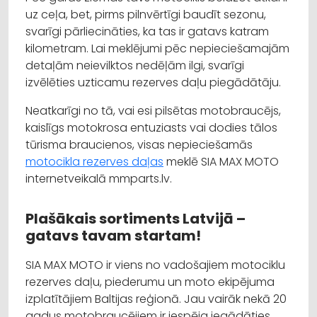
uz ceļa, bet, pirms pilnvērtīgi baudīt sezonu,
svarīgi pārliecināties, ka tas ir gatavs katram
kilometram. Lai meklējumi pēc nepieciešamajām
detaļām neievilktos nedēļām ilgi, svarīgi
izvēlēties uzticamu rezerves daļu piegādātāju.
Neatkarīgi no tā, vai esi pilsētas motobraucējs,
kaislīgs motokrosa entuziasts vai dodies tālos
tūrisma braucienos, visas nepieciešamās
motocikla rezerves daļas
meklē SIA MAX MOTO
internetveikalā mmparts.lv.
Plašākais sortiments Latvijā –
gatavs tavam startam!
SIA MAX MOTO ir viens no vadošajiem motociklu
rezerves daļu, piederumu un moto ekipējuma
izplatītājiem Baltijas reģionā. Jau vairāk nekā 20
gadus motobraucējiem ir iespēja iegādāties