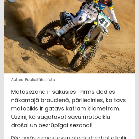
Autors: Publicitātes foto
Motosezona ir sākusies! Pirms dodies
nākamajā braucienā, pārliecinies, ka tavs
motocikls ir gatavs katram kilometram.
Uzzini, kā sagatavot savu motociklu
drošai un bezrūpīgai sezonai!
Pēc garās ziemas tavs motocikls beidzot atkal ir