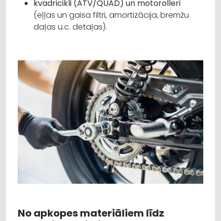
kvadricikli (ATV/QUAD) un motorolleri
(eļļas un gaisa filtri, amortizācija, bremžu
daļas u.c. detaļas).
No apkopes materiāliem līdz