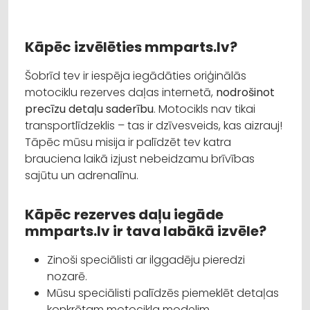
Kāpēc izvēlēties mmparts.lv?
Šobrīd tev ir iespēja iegādāties oriģinālās
motociklu rezerves daļas internetā,
nodrošinot
precīzu detaļu saderību
. Motocikls nav tikai
transportlīdzeklis – tas ir dzīvesveids, kas aizrauj!
Tāpēc mūsu misija ir palīdzēt tev katra
brauciena laikā izjust nebeidzamu brīvības
sajūtu un adrenalīnu.
Kāpēc rezerves daļu iegāde
mmparts.lv ir tava labākā izvēle?
Zinoši speciālisti ar ilggadēju pieredzi
nozarē.
Mūsu speciālisti palīdzēs piemeklēt detaļas
konkrētam motocikla modelim.