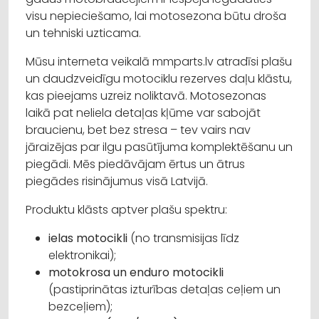
visu nepieciešamo, lai motosezona būtu droša
un tehniski uzticama.
Mūsu interneta veikalā mmparts.lv atradīsi plašu
un daudzveidīgu motociklu rezerves daļu klāstu,
kas pieejams uzreiz noliktavā. Motosezonas
laikā pat neliela detaļas kļūme var sabojāt
braucienu, bet bez stresa – tev vairs nav
jāraizējas par ilgu pasūtījuma komplektēšanu un
piegādi. Mēs piedāvājam ērtus un ātrus
piegādes risinājumus visā Latvijā.
Produktu klāsts aptver plašu spektru:
ielas motocikli
(no transmisijas līdz
elektronikai);
motokrosa un enduro motocikli
(pastiprinātas izturības detaļas ceļiem un
bezceļiem);