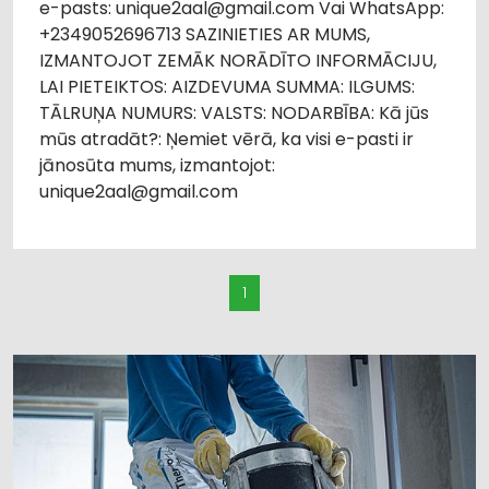
e-pasts: unique2aal@gmail.com Vai WhatsApp:
+2349052696713 SAZINIETIES AR MUMS,
IZMANTOJOT ZEMĀK NORĀDĪTO INFORMĀCIJU,
LAI PIETEIKTOS: AIZDEVUMA SUMMA: ILGUMS:
TĀLRUŅA NUMURS: VALSTS: NODARBĪBA: Kā jūs
mūs atradāt?: Ņemiet vērā, ka visi e-pasti ir
jānosūta mums, izmantojot:
unique2aal@gmail.com
1