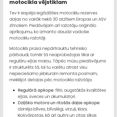
motocikla vējstiklam
Tev ir iespēja iegādāties motociklu rezerves
daļas no vairāk nekā 30 atzītiem Eiropas un ASV
zīmoliem. Piedāvājam arī ražotāju oriģinālo
aprīkojumu, ko izmanto daudzi vadošie
motociklu ražotāji.
Motocikls prasa nepārtrauktu tehnisko
pārbaudi, tomēr tā neaprobežojas tikai ar
regulāru eļļas maiņu. Tāpēc mūsu piedāvājums
ir strukturēts tā, lai tu varētu atrast visu
nepieciešamo jebkuram remonta posmam,
meklējot detaļas pēc motocikla ražotāja.
Regulārā apkope
: filtri, augstākās kvalitātes
eļļas, sveces un akumulatori.
Dziļāka motora un ritošās daļas apkope
:
dzinēja blīves, blīvslēgi, virzuļi, klaņi,
kloķvārpstas, kā arī gultņi un citas sīkas