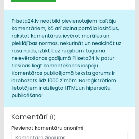
Pilseta24.lv neatbild pievienotajiem lasītāju
komentāriem, kā arī aicina portāla lasītājus,
rakstot komentārus, ievērot morāles un
pieklājības normas, nekurināt un neaicināt uz
rasu naidu, iztikt bez rupjībām. Lūguma
neievērošanas gadījumā Pilseta24.lv patur
tiesības liegt komentēšanas iespēju.
Komentāros publicējamā teksta garums ir
ierobežots līdz 1000 zīmēm. Nereģistrētiem
lietotājiem ir aizliegta HTML un hipersaišu
publicēšana!
Komentāri
(1)
Pievienot komentāru anonīmi