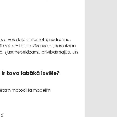
rezerves daļas internetā,
nodrošinot
īdzeklis – tas ir dzīvesveids, kas aizrauj!
kā izjust nebeidzamu brīvības sajūtu un
ir tava labākā izvēle?
krētam motocikla modelim.
ja.