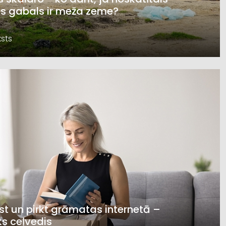
s gabals ir meža zeme?
sts
st un pirkt grāmatas internetā –
ks ceļvedis