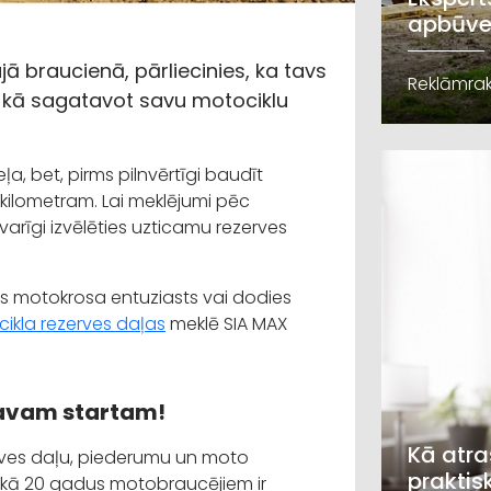
apbūve
 braucienā, pārliecinies, ka tavs
Reklāmrak
, kā sagatavot savu motociklu
ļa, bet, pirms pilnvērtīgi baudīt
m kilometram. Lai meklējumi pēc
arīgi izvēlēties uzticamu rezerves
īgs motokrosa entuziasts vai dodies
ikla rezerves daļas
meklē SIA MAX
 tavam startam!
Kā atra
rves daļu, piederumu un moto
praktis
 nekā 20 gadus motobraucējiem ir