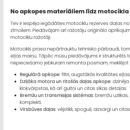
No apkopes materiāliem līdz motocikla
Tev ir iespēja iegādāties motociklu rezerves daļas no
zīmoliem. Piedāvājam arī ražotāju oriģinālo aprīkoj
motociklu ražotāji.
Motocikls prasa nepārtrauktu tehnisko pārbaudi, tomē
eļļas maiņu. Tāpēc mūsu piedāvājums ir strukturēts tā,
nepieciešamo jebkuram remonta posmam, meklējot d
Regulārā apkope
: filtri, augstākās kvalitātes eļļ
Dziļāka motora un ritošās daļas apkope
: dzinēja 
kloķvārpstas, kā arī gultņi un citas sīkas detaļas.
Bremžu un transmisijas sistēmas
: bremžu uzlikas
komplekti.
Virsbūves daļas
: vējstikli, spoguļi, aizsargi un c