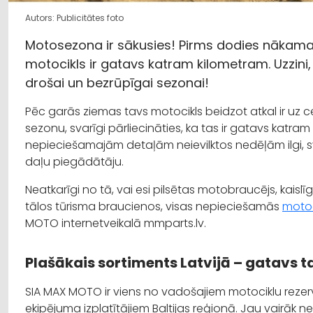
Autors: Publicitātes foto
Motosezona ir sākusies! Pirms dodies nākamajā
motocikls ir gatavs katram kilometram. Uzzini
drošai un bezrūpīgai sezonai!
Pēc garās ziemas tavs motocikls beidzot atkal ir uz ce
sezonu, svarīgi pārliecināties, ka tas ir gatavs katra
nepieciešamajām detaļām neievilktos nedēļām ilgi, sv
daļu piegādātāju.
Neatkarīgi no tā, vai esi pilsētas motobraucējs, kaisl
tālos tūrisma braucienos, visas nepieciešamās
motoc
MOTO internetveikalā mmparts.lv.
Plašākais sortiments Latvijā – gatavs
SIA MAX MOTO ir viens no vadošajiem motociklu reze
ekipējuma izplatītājiem Baltijas reģionā. Jau vairāk