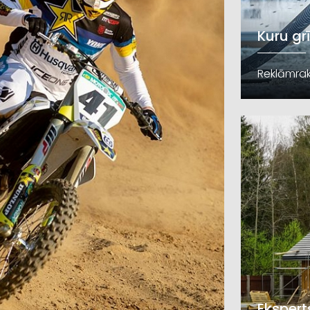
Kuru gr
Reklāmrak
Ekspert