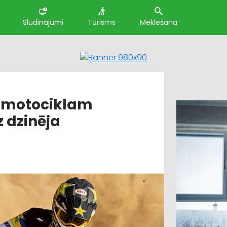
Sludinājumi
Tūrisms
Meklēšana
m motociklam
z dzinēja