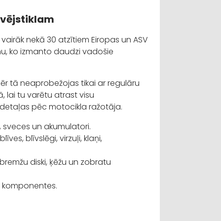
 vējstiklam
 vairāk nekā 30 atzītiem Eiropas un ASV
umu, ko izmanto daudzi vadošie
r tā neaprobežojas tikai ar regulāru
 lai tu varētu atrast visu
etaļas pēc motocikla ražotāja.
as, sveces un akumulatori.
blīves, blīvslēgi, virzuļi, klaņi,
, bremžu diski, ķēžu un zobratu
itas komponentes.