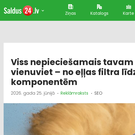
Ziņas
Katalogs
Karte
Viss nepieciešamais tava
vienuviet – no eļļas filtra līd
komponentēm
2026. gada 25. jūnijā
Reklāmraksts
SEO