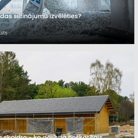
īdas siltinājumu izvēlēties?
sts
s skaidro - ko darīt, ja noskatītais