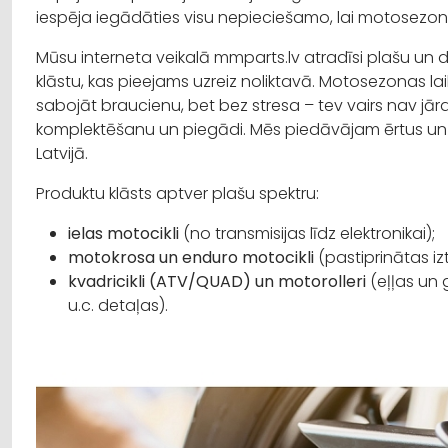
iespēja iegādāties visu nepieciešamo, lai motosezon
Mūsu interneta veikalā mmparts.lv atradīsi plašu un
klāstu, kas pieejams uzreiz noliktavā. Motosezonas la
sabojāt braucienu, bet bez stresa – tev vairs nav jār
komplektēšanu un piegādi. Mēs piedāvājam ērtus un 
Latvijā.
Produktu klāsts aptver plašu spektru:
ielas motocikli
(no transmisijas līdz elektronikai);
motokrosa un enduro motocikli
(pastiprinātas i
kvadricikli (ATV/QUAD) un motorolleri
(eļļas un 
u.c. detaļas).