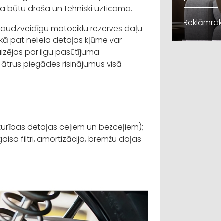
a būtu droša un tehniski uzticama.
Reklāmrak
 daudzveidīgu motociklu rezerves daļu
ikā pat neliela detaļas kļūme var
aizējas par ilgu pasūtījuma
ātrus piegādes risinājumus visā
zturības detaļas ceļiem un bezceļiem);
gaisa filtri, amortizācija, bremžu daļas