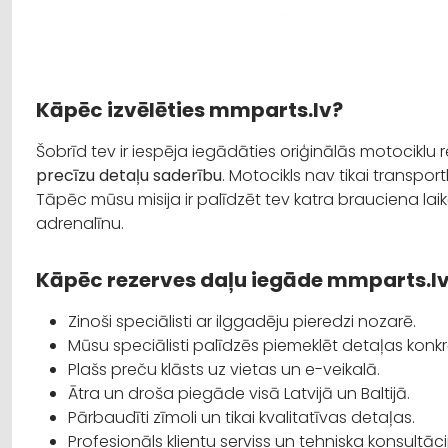
Kāpēc izvēlēties mmparts.lv?
Šobrīd tev ir iespēja iegādāties oriģinālās motociklu 
precīzu detaļu saderību
. Motocikls nav tikai transportl
Tāpēc mūsu misija ir palīdzēt tev katra brauciena lai
adrenalīnu.
Kāpēc rezerves daļu iegāde mmparts.lv 
Zinoši speciālisti ar ilggadēju pieredzi nozarē.
Mūsu speciālisti palīdzēs piemeklēt detaļas kon
Plašs preču klāsts uz vietas un e-veikalā.
Ātra un droša piegāde visā Latvijā un Baltijā.
Pārbaudīti zīmoli un tikai kvalitatīvas detaļas.
Profesionāls klientu serviss un tehniska konsultāci