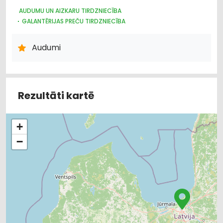
AUDUMU UN AIZKARU TIRDZNIECĪBA
GALANTĒRIJAS PREČU TIRDZNIECĪBA
GALANTĒRIJAS PREČU VAIRUMTIRDZNIECĪBA
ŠŪŠANAS PIEDERUMI, APĢĒRBU FURNITŪRA
Audumi
ŽALŪZIJAS, AIZKARU STIEŅI
Rezultāti kartē
+
−