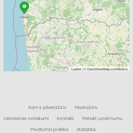
Leaflet
| ©
OpenStreetMap
contributors
Kam ir pilseta24.lv
Pilseta24.lv
Lietošanas noteikumi
Kontakti
Pieteikt uzņēmumu
Privātuma politika
Statistika