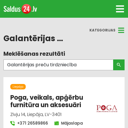
KATEGORIJAS
Galantērijas preču tirdzniecība
Meklēšanas rezultāti
Visas nozares
Audumu un aizkaru tirdzniecība
Galantērijas preču tirdzniecība
Liepāja
Šūšanas piederumi, apģērbu furnitūra
Poga, veikals, apģērbu
furnitūra un aksesuāri
Apģērbi: izgatavošana, šūšana
Zivju 14, Liepāja, LV-3401
Apģērbi: labošana
+371 26589866
Mājaslapa