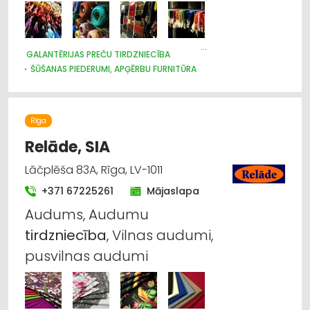
Galantērijas preču vairumtirdzniecība
Sadzīves tehnikas tirdzniecība
GALANTĒRIJAS PREČU TIRDZNIECĪBA
ŠŪŠANAS PIEDERUMI, APĢĒRBU FURNITŪRA
Žalūzijas, aizkaru stieņi
APĢĒRBI: IZGATAVOŠANA, ŠŪŠANA
APĢĒRBI: LABOŠANA
AUDUMU UN AIZKARU TIRDZNIECĪBA
SADZĪVES TEHNIKAS TIRDZNIECĪBA
Rīga
Relāde, SIA
Lāčplēša 83A, Rīga, LV-1011
+371 67225261
Mājaslapa
Audums, Audumu
tirdzniecība
, Vilnas audumi,
pusvilnas audumi