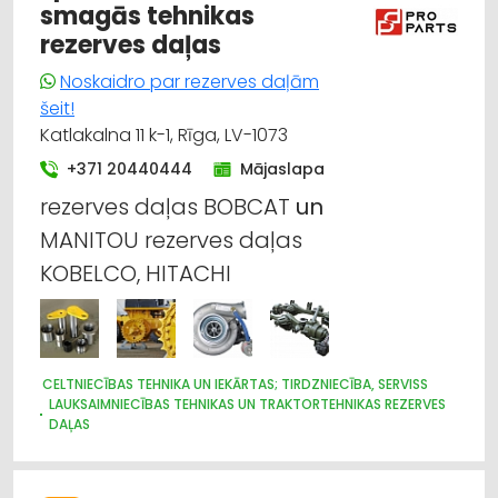
smagās tehnikas
rezerves daļas
Noskaidro par rezerves daļām
šeit!
Katlakalna 11 k-1, Rīga, LV-1073
+371 20440444
Mājaslapa
rezerves daļas BOBCAT
un
MANITOU rezerves daļas
KOBELCO, HITACHI
CELTNIECĪBAS TEHNIKA UN IEKĀRTAS; TIRDZNIECĪBA, SERVISS
LAUKSAIMNIECĪBAS TEHNIKAS UN TRAKTORTEHNIKAS REZERVES
DAĻAS
HIDRAULISKĀS UN PNEIMATISKĀS IERĪCES
MEŽKOPĪBAS UN MEŽIZSTRĀDES TEHNIKA
KRAVAS AUTO, APKOPE UN REZERVES DAĻAS