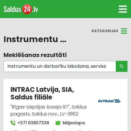
KATEGORIJAS
Instrumentu un darbarīku labošana, serviss
Meklēšanas rezultāti
Visas nozares
Celtniecības tehnika un iekārtas; tirdzniecība,
serviss
INTRAC Latvija, SIA,
Instrumentu un darbarīku tirdzniecība
Saldus filiāle
Lauksaimniecības tehnikas un traktortehnikas
"Rīgas-Liepājas šoseja 97", Saldus
labošana, remonts
pagasts, Saldus nov., LV-3862
+371 63807338
Mājaslapa
Lauksaimniecības tehnikas un traktortehnikas