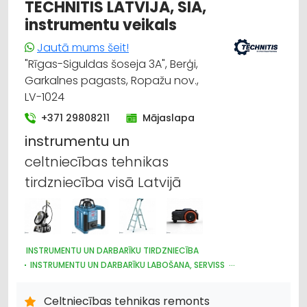
UZKOPŠANAS LĪDZEKĻI UN TEHNIKA, PROFESIONĀLĀ
TECHNITIS LATVIJA, SIA,
ELEKTROTEHNISKO IEKĀRTU UN ELEKTROMATERIĀLU
instrumentu veikals
VAIRUMTIRDZNIECĪBA
ELEKTROTEHNISKO IEKĀRTU UN ELEKTROMATERIĀLU
Jautā mums šeit!
TIRDZNIECĪBA
"Rīgas-Siguldas šoseja 3A", Berģi,
UGUNSDZĒSĪBAS UN UGUNSAIZSARDZĪBAS LĪDZEKĻI
Garkalnes pagasts, Ropažu nov.,
AUTO ĶĪMIJA, AUTO KRĀSAS
HIGIĒNAS PRECES
APAVI: TIRDZNIECĪBA
LV-1024
HIDRAULISKĀS UN PNEIMATISKĀS IERĪCES
+371 29808211
Mājaslapa
INSTRUMENTU UN DARBARĪKU LABOŠANA, SERVISS
instrumentu
KRĀSAS, LAKAS, BŪVĶĪMIJA: VAIRUMTIRDZNIECĪBA
un
KRĀSAS, LAKAS, BŪVĶĪMIJA: TIRDZNIECĪBA
celtniecības tehnikas
VENTILĀCIJAS UN KONDICIONĒŠANAS SISTĒMAS UN IEKĀRTAS
TELPĀM
tirdzniecība visā Latvijā
AGROĶĪMIJA, MĒSLOŠANAS LĪDZEKĻI
INSTRUMENTU UN DARBARĪKU TIRDZNIECĪBA
INSTRUMENTU UN DARBARĪKU LABOŠANA, SERVISS
CELTNIECĪBAS TEHNIKA UN IEKĀRTAS; TIRDZNIECĪBA, SERVISS
DĀRZA TEHNIKA UN INVENTĀRS
Celtniecības tehnikas remonts