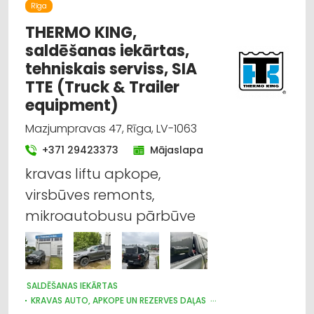
Rīga
IEKRAUŠANAS UN IZKRAUŠANAS TEHNIKA
LAUKSAIMNIECĪBAS TEHNIKAS UN TRAKTORTEHNIKAS
THERMO KING,
LABOŠANA, REMONTS
saldēšanas iekārtas,
DZINĒJI, MOTORI, TO REMONTS
tehniskais serviss, SIA
TRAKTORTEHNIKAS UZRAUDZĪBA
OSTAS, KUĢU SATIKSME
TTE (Truck & Trailer
equipment)
Mazjumpravas 47, Rīga, LV-1063
+371 29423373
Mājaslapa
kravas liftu apkope,
virsbūves remonts,
mikroautobusu pārbūve
SALDĒŠANAS IEKĀRTAS
KRAVAS AUTO, APKOPE UN REZERVES DAĻAS