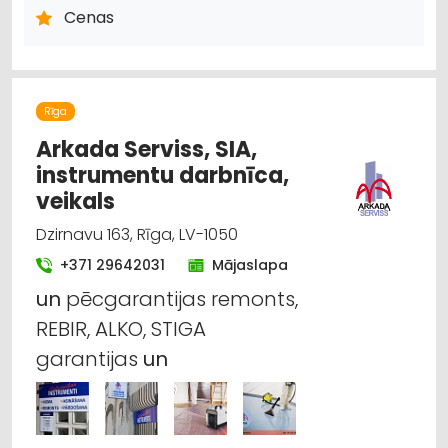
DZINĒJI, MOTORI, TO REMONTS
Cenas
AUTO PAPILDIERĪCES UN AKSESUĀRI; NAVIGĀCIJAS SISTĒMAS
Rīga
Arkada Serviss, SIA,
instrumentu darbnīca,
veikals
Dzirnavu 163, Rīga, LV-1050
+371 29642031
Mājaslapa
un
pēcgarantijas remonts,
REBIR, ALKO, STIGA
garantijas
un