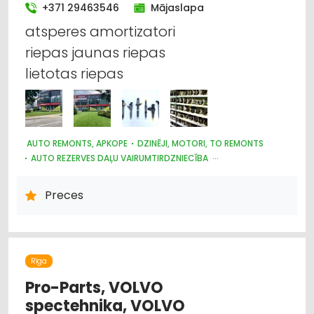
+371 29463546
Mājaslapa
atsperes amortizatori
riepas jaunas riepas
lietotas riepas
AUTO REMONTS, APKOPE
DZINĒJI, MOTORI, TO REMONTS
AUTO REZERVES DAĻU VAIRUMTIRDZNIECĪBA
KRAVAS AUTO, APKOPE UN REZERVES DAĻAS
LAUKSAIMNIECĪBAS TEHNIKAS UN TRAKTORTEHNIKAS REZERVES
Preces
DAĻAS
AUTO REZERVES DAĻU TIRDZNIECĪBA
AUTO RIEPU, AUTO DISKU TIRDZNIECĪBA
MOTORU EĻĻAS, SMĒRVIELAS
AUTO ĶĪMIJA, AUTO KRĀSAS
AUTOSERVISU APRĪKOJUMS
Rīga
Pro-Parts, VOLVO
spectehnika, VOLVO