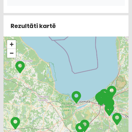
IEKRAUŠANAS UN IZKRAUŠANAS TEHNIKA
SŪKŅI, PUMPJI, VĀRSTI, VENTIĻI
DZINĒJI, MOTORI, TO REMONTS
ELEKTROTEHNISKO IEKĀRTU UN ELEKTROMATERIĀLU LABOŠANA
Rezultāti kartē
METĀLAPSTRĀDES IEKĀRTAS UN INSTRUMENTI
KOKAPSTRĀDES IEKĀRTAS UN INSTRUMENTI
HIDRAULISKĀS UN PNEIMATISKĀS IERĪCES
+
LABIEKĀRTOŠANA, APZAĻUMOŠANA
TREPES, KĀPNES
UZKOPŠANAS LĪDZEKĻI UN TEHNIKA, PROFESIONĀLĀ
−