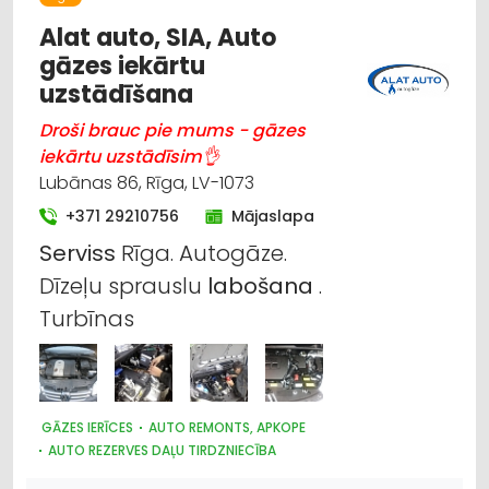
MEŽKOPĪBAS UN MEŽIZSTRĀDES TEHNIKA
Alat auto, SIA, Auto
gāzes iekārtu
uzstādīšana
Droši brauc pie mums - gāzes
iekārtu uzstādīsim👌
Lubānas 86, Rīga, LV-1073
+371 29210756
Mājaslapa
Serviss
Rīga. Autogāze.
Dīzeļu sprauslu
labošana
.
Turbīnas
GĀZES IERĪCES
AUTO REMONTS, APKOPE
AUTO REZERVES DAĻU TIRDZNIECĪBA
AUTO REZERVES DAĻU VAIRUMTIRDZNIECĪBA
AUTO GĀZE