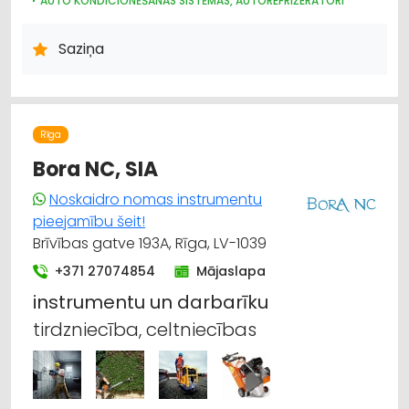
AUTO KONDICIONĒŠANAS SISTĒMAS, AUTOREFRIŽERATORI
AUTO RIEPU SERVISS
HIDRAULISKĀS UN PNEIMATISKĀS IERĪCES
DZINĒJI, MOTORI, TO REMONTS
Saziņa
Rīga
Bora NC, SIA
Noskaidro nomas instrumentu
pieejamību šeit!
Brīvības gatve 193A, Rīga, LV-1039
+371 27074854
Mājaslapa
instrumentu
un
darbarīku
tirdzniecība, celtniecības