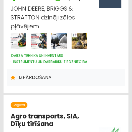
JOHN DEERE, BRIGGS &
STRATTON dzinēji zāles
pļāvējiem
DĀRZA TEHNIKA UN INVENTĀRS
INSTRUMENTU UN DARBARĪKU TIRDZNIECĪBA
MEŽKOPĪBAS UN MEŽIZSTRĀDES TEHNIKA
LAUKSAIMNIECĪBAS TEHNIKAS UN TRAKTORTEHNIKAS
IZPĀRDOŠANA
LABOŠANA, REMONTS
LAUKSAIMNIECĪBAS TEHNIKAS UN TRAKTORTEHNIKAS REZERVES
DAĻAS
ELEKTRODZINĒJI, ELEKTROMOTORI, TO REMONTS
LABIEKĀRTOŠANA, APZAĻUMOŠANA
Jelgava
KOKU KOPŠANA, ARBORISTI
INTERNETVEIKALI, E-KOMERCIJA
Agro transports, SIA,
Dīķu tīrīšana