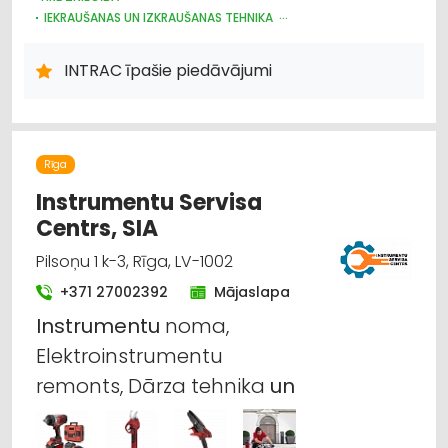
IEKRAUŠANAS UN IZKRAUŠANAS TEHNIKA
NOLIKTAVU TEHNIKA UN APRĪKOJUMS
CELTNIECĪBAS TEHNIKA UN IEKĀRTAS; TIRDZNIECĪBA, SERVISS
INTRAC īpašie piedāvājumi
MEŽKOPĪBAS UN MEŽIZSTRĀDES TEHNIKA
LAUKSAIMNIECĪBAS TEHNIKAS UN TRAKTORTEHNIKAS REZERVES
DAĻAS
LAUKSAIMNIECĪBAS TEHNIKAS UN TRAKTORTEHNIKAS
LABOŠANA, REMONTS
Rīga
CELTNIECĪBAS TEHNIKA UN IEKĀRTAS; NOMA
Instrumentu Servisa
Centrs, SIA
Pilsoņu 1 k-3, Rīga, LV-1002
+371 27002392
Mājaslapa
Instrumentu
noma,
Elektroinstrumentu
remonts, Dārza tehnika
un