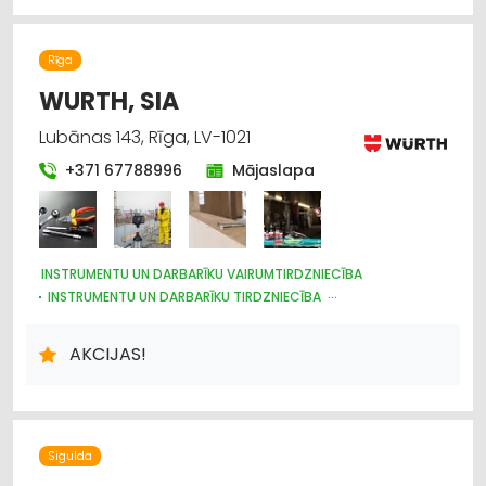
AUTO KONDICIONĒŠANAS SISTĒMAS, AUTOREFRIŽERATORI
KRAVU PĀRVADĀJUMI: AUTO
AUTOTRANSPORTS
DZINĒJI, MOTORI, TO REMONTS
Rīga
AUTO REZERVES DAĻU TIRDZNIECĪBA
WURTH, SIA
Lubānas 143, Rīga, LV-1021
+371 67788996
Mājaslapa
INSTRUMENTU UN DARBARĪKU VAIRUMTIRDZNIECĪBA
INSTRUMENTU UN DARBARĪKU TIRDZNIECĪBA
METĀLIZSTRĀDĀJUMI
MOTORU EĻĻAS, SMĒRVIELAS
AUTOSERVISU APRĪKOJUMS
ĶĪMISKĀS PRECES
AKCIJAS!
DARBA AIZSARDZĪBAS LĪDZEKĻI, FORMASTĒRPI, DARBA APĢĒRBI
UN APAVI; TIRDZNIECĪBA
DARBA AIZSARDZĪBAS LĪDZEKĻI, DARBA APĢĒRBI;
VAIRUMTIRDZNIECĪBA
BŪVMATERIĀLU, BŪVKONSTRUKCIJU TIRDZNIECĪBA
Sigulda
BŪVMATERIĀLU, BŪVKONSTRUKCIJU VAIRUMTIRDZNIECĪBA