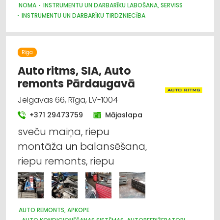
NOMA
INSTRUMENTU UN DARBARĪKU LABOŠANA, SERVISS
INSTRUMENTU UN DARBARĪKU TIRDZNIECĪBA
ELEKTROTEHNISKO IEKĀRTU UN ELEKTROMATERIĀLU LABOŠANA
CELTNIECĪBAS TEHNIKA UN IEKĀRTAS; TIRDZNIECĪBA, SERVISS
CELTNIECĪBAS TEHNIKA UN IEKĀRTAS; NOMA
Rīga
ELEKTROTEHNISKO IEKĀRTU UN ELEKTROMATERIĀLU
TIRDZNIECĪBA
Auto ritms, SIA, Auto
remonts Pārdaugavā
Jelgavas 66, Rīga, LV-1004
+371 29473759
Mājaslapa
sveču maiņa, riepu
montāža
un
balansēšana,
riepu remonts, riepu
AUTO REMONTS, APKOPE