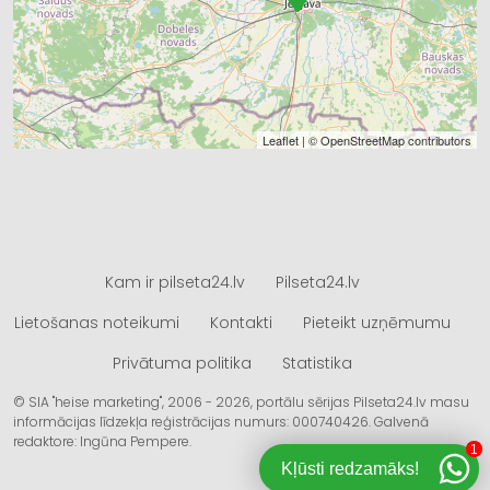
Leaflet
| ©
OpenStreetMap
contributors
Kam ir pilseta24.lv
Pilseta24.lv
Lietošanas noteikumi
Kontakti
Pieteikt uzņēmumu
Privātuma politika
Statistika
© SIA "heise marketing", 2006 - 2026, portālu sērijas Pilseta24.lv masu
informācijas līdzekļa reģistrācijas numurs: 000740426. Galvenā
redaktore: Ingūna Pempere.
1
Kļūsti redzamāks!