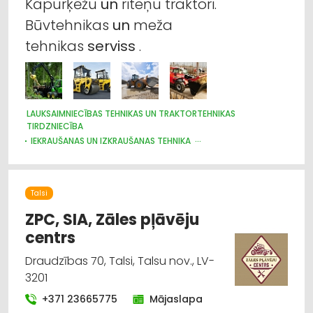
rezerves daļas
Kāpurķēžu
un
riteņu traktori.
Būvtehnikas
un
meža
Celtniecības tehnika un iekārtas; noma
tehnikas
serviss
.
Dzinēji, motori, to remonts
Instrumentu un darbarīku labošana, serviss
LAUKSAIMNIECĪBAS TEHNIKAS UN TRAKTORTEHNIKAS
TIRDZNIECĪBA
Dārza tehnika un inventārs
IEKRAUŠANAS UN IZKRAUŠANAS TEHNIKA
CELTNIECĪBAS TEHNIKA UN IEKĀRTAS; TIRDZNIECĪBA, SERVISS
Iekraušanas un izkraušanas tehnika
MEŽKOPĪBAS UN MEŽIZSTRĀDES TEHNIKA
NOLIKTAVU TEHNIKA UN APRĪKOJUMS
Talsi
BIOLOĢISKĀ LAUKSAIMNIECĪBA
Mežkopības un mežizstrādes tehnika
LAUKSAIMNIECĪBAS TEHNIKAS UN TRAKTORTEHNIKAS REZERVES
ZPC, SIA, Zāles pļāvēju
DAĻAS
centrs
LAUKSAIMNIECĪBAS TEHNIKAS UN TRAKTORTEHNIKAS
LABOŠANA, REMONTS
Draudzības 70, Talsi, Talsu nov., LV-
CELTNIECĪBAS TEHNIKA UN IEKĀRTAS; NOMA
3201
+371 23665775
Mājaslapa