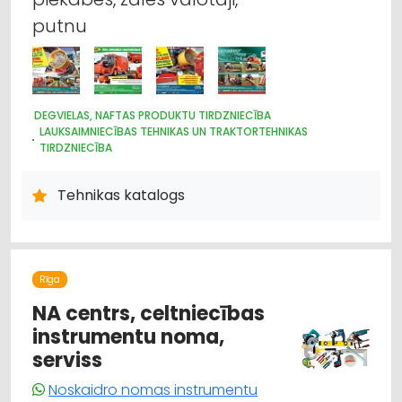
putnu
DEGVIELAS, NAFTAS PRODUKTU TIRDZNIECĪBA
LAUKSAIMNIECĪBAS TEHNIKAS UN TRAKTORTEHNIKAS
TIRDZNIECĪBA
IEKRAUŠANAS UN IZKRAUŠANAS TEHNIKA
LAUKSAIMNIECĪBAS TEHNIKAS UN TRAKTORTEHNIKAS NOMA
Tehnikas katalogs
LAUKSAIMNIECĪBAS TEHNIKAS UN TRAKTORTEHNIKAS REZERVES
DAĻAS
MOTORU EĻĻAS, SMĒRVIELAS
MEŽKOPĪBAS UN MEŽIZSTRĀDES TEHNIKA
AUTO ĶĪMIJA, AUTO KRĀSAS
Rīga
LABIEKĀRTOŠANA, APZAĻUMOŠANA
UZKOPŠANAS SERVISS
NA centrs, celtniecības
DĀRZA TEHNIKA UN INVENTĀRS
LAUKSAIMNIECĪBAS TEHNIKAS UN TRAKTORTEHNIKAS
instrumentu noma,
LABOŠANA, REMONTS
serviss
Noskaidro nomas instrumentu