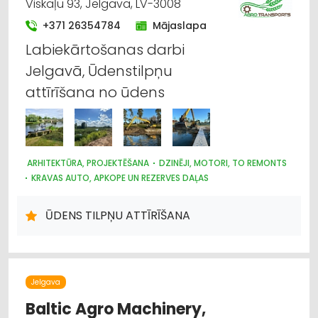
Viskaļu 93, Jelgava, LV-3008
+371 26354784
Mājaslapa
Labiekārtošanas darbi
Jelgavā, Ūdenstilpņu
attīrīšana no ūdens
ARHITEKTŪRA, PROJEKTĒŠANA
DZINĒJI, MOTORI, TO REMONTS
KRAVAS AUTO, APKOPE UN REZERVES DAĻAS
CELTNIECĪBAS UN REMONTA DARBI
LABIEKĀRTOŠANA, APZAĻUMOŠANA
AUTOTRANSPORTS
ŪDENS TILPŅU ATTĪRĪŠANA
HIDRAULISKĀS UN PNEIMATISKĀS IERĪCES
MOTORU EĻĻAS, SMĒRVIELAS
AUTO REMONTS, APKOPE
AUTO REZERVES DAĻU TIRDZNIECĪBA
AUTO RIEPU SERVISS
LAUKSAIMNIECĪBAS TEHNIKAS UN TRAKTORTEHNIKAS
LABOŠANA, REMONTS
Jelgava
Baltic Agro Machinery,