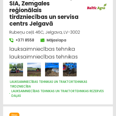
SIA, Zemgales
reģionālais
tirdzniecības un servisa
centrs Jelgavā
Rubeņu ceļš 46C, Jelgava, LV-3002
+371 8558
Mājaslapa
lauksaimniecības tehnika
lauksaimniecības tehnikas
LAUKSAIMNIECĪBAS TEHNIKAS UN TRAKTORTEHNIKAS
TIRDZNIECĪBA
LAUKSAIMNIECĪBAS TEHNIKAS UN TRAKTORTEHNIKAS REZERVES
DAĻAS
LAUKSAIMNIECĪBAS TEHNIKAS UN TRAKTORTEHNIKAS
LABOŠANA, REMONTS
CELTNIECĪBAS TEHNIKA UN IEKĀRTAS; TIRDZNIECĪBA, SERVISS
Rīga
IEKRAUŠANAS UN IZKRAUŠANAS TEHNIKA