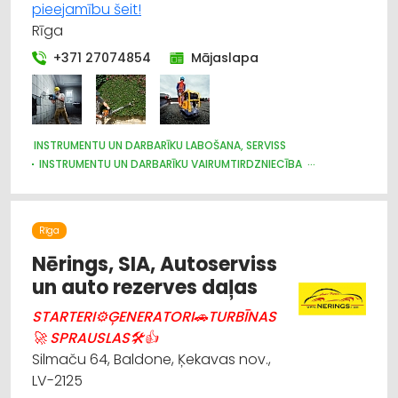
pieejamību šeit!
Rīga
+371 27074854
Mājaslapa
INSTRUMENTU UN DARBARĪKU LABOŠANA, SERVISS
INSTRUMENTU UN DARBARĪKU VAIRUMTIRDZNIECĪBA
INSTRUMENTU UN DARBARĪKU TIRDZNIECĪBA
CELTNIECĪBAS TEHNIKA UN IEKĀRTAS; NOMA
CELTNIECĪBAS TEHNIKA UN IEKĀRTAS; TIRDZNIECĪBA, SERVISS
Rīga
CELTNIECĪBAS UN REMONTA DARBI
DĀRZA TEHNIKA UN INVENTĀRS
Nērings, SIA, Autoserviss
BŪVMATERIĀLU, BŪVKONSTRUKCIJU TIRDZNIECĪBA
un auto rezerves daļas
STARTERI⚙ĢENERATORI🚗TURBĪNAS
🚀 SPRAUSLAS🛠👍
Silmaču 64, Baldone, Ķekavas nov.,
LV-2125