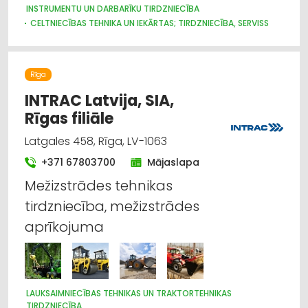
INSTRUMENTU UN DARBARĪKU TIRDZNIECĪBA
CELTNIECĪBAS TEHNIKA UN IEKĀRTAS; TIRDZNIECĪBA, SERVISS
CELTNIECĪBAS UN REMONTA DARBI
CELTNIECĪBAS TEHNIKA UN IEKĀRTAS; NOMA
NOMA
INSTRUMENTU UN DARBARĪKU LABOŠANA, SERVISS
Rīga
INTRAC Latvija, SIA,
Rīgas filiāle
Latgales 458, Rīga, LV-1063
+371 67803700
Mājaslapa
Mežizstrādes tehnikas
tirdzniecība, mežizstrādes
aprīkojuma
LAUKSAIMNIECĪBAS TEHNIKAS UN TRAKTORTEHNIKAS
TIRDZNIECĪBA