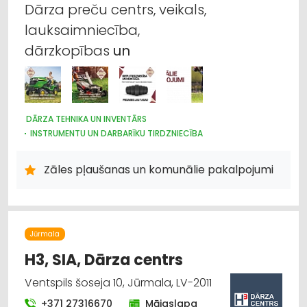
Dārza preču centrs, veikals,
lauksaimniecība,
dārzkopības
un
DĀRZA TEHNIKA UN INVENTĀRS
INSTRUMENTU UN DARBARĪKU TIRDZNIECĪBA
INSTRUMENTU UN DARBARĪKU LABOŠANA, SERVISS
INTERNETVEIKALI, E-KOMERCIJA
AUTO REMONTS, APKOPE
Zāles pļaušanas un komunālie pakalpojumi
AUTO RIEPU SERVISS
LABIEKĀRTOŠANA, APZAĻUMOŠANA
NAMU APSAIMNIEKOŠANA
UZKOPŠANAS SERVISS
LAUKSAIMNIECĪBAS TEHNIKAS UN TRAKTORTEHNIKAS
LABOŠANA, REMONTS
LAUKSAIMNIECĪBAS TEHNIKAS UN TRAKTORTEHNIKAS
Jūrmala
TIRDZNIECĪBA
LAUKSAIMNIECĪBAS TEHNIKAS UN TRAKTORTEHNIKAS REZERVES
H3, SIA, Dārza centrs
DAĻAS
CELTNIECĪBAS TEHNIKA UN IEKĀRTAS; NOMA
Ventspils šoseja 10, Jūrmala, LV-2011
+371 27316670
Mājaslapa