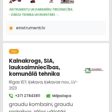
INSTRUMENTU UN DARBARĪKU TIRDZNIECĪBA
DĀRZA TEHNIKA UN INVENTĀRS
CELTNIECĪBAS TEHNIKA UN IEKĀRTAS; NOMA
INSTRUMENTU UN DARBARĪKU LABOŠANA, SERVISS
eInstrumenti.lv
Rīga
Kalnakrogs, SIA,
lauksaimniecības,
komunālā tehnika
Rīgas 107, Ķekava, Ķekavas nov., LV-
2123
+371 27843811
Mājaslapa
graudu kombaini, graudu
piekabes, zāles vālotāji,