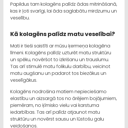
Papildus tam kolagēns palīdz ādas mitrināšanā,
kas ir ļoti svarīgi, lai āda saglabātu mirdzumu un
veselību.
Kā kolagēns palīdz matu veselībai?
Mati ir tieši saistīti ar mūsu ķermeņa kolagēna
līmeni. Kolagēns palīdz uzturēt matu struktūru
un spēku, novēršot to izkrišanu un trauslumu.
Tas arī stimulē matu folikulu darbību, veicinot
matu augšanu un padarot tos biezākus un
veselīgākus.
Kolagēns nodrošina matiem nepieciešamo
elastību un aizsargā tos no ārējiem bojājumiem,
piemēram, no ķīmisko vielu vai karstuma
iedarbības. Tas arī palīdz atjaunot matu
struktūru un novērst sausu un lūstošu galu
veidošanos.