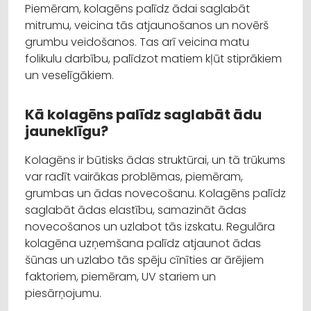
Piemēram, kolagēns palīdz ādai saglabāt
mitrumu, veicina tās atjaunošanos un novērš
grumbu veidošanos. Tas arī veicina matu
folikulu darbību, palīdzot matiem kļūt stiprākiem
un veselīgākiem.
Kā kolagēns palīdz saglabāt ādu
jauneklīgu?
Kolagēns ir būtisks ādas struktūrai, un tā trūkums
var radīt vairākas problēmas, piemēram,
grumbas un ādas novecošanu. Kolagēns palīdz
saglabāt ādas elastību, samazināt ādas
novecošanos un uzlabot tās izskatu. Regulāra
kolagēna uzņemšana palīdz atjaunot ādas
šūnas un uzlabo tās spēju cīnīties ar ārējiem
faktoriem, piemēram, UV stariem un
piesārņojumu.