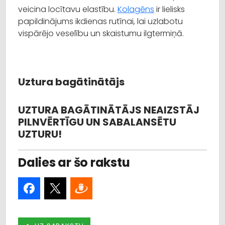
veicina locītavu elastību.
Kolagēns
ir lielisks
papildinājums ikdienas rutīnai, lai uzlabotu
vispārējo veselību un skaistumu ilgtermiņā.
Uztura bagātinātājs
UZTURA BAGĀTINĀTĀJS NEAIZSTĀJ
PILNVĒRTĪGU UN SABALANSĒTU
UZTURU!
Dalies ar šo rakstu