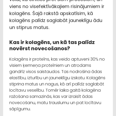
viens no visefektīvākajiem risinājumiem ir
kolagēns. Šajā rakstā apskatīsim, kā
kolagēns palīdz saglabāt jauneklīgu ādu
un stiprus matus.
Kas ir kolagēns, un kā tas palīdz
novērst novecošanos?
Kolagēns ir proteīns, kas veido aptuveni 30% no
visiem ķermeņa proteīniem un atrodams
gandrīz visos saistaudos. Tas nodrošina ādas
elastību, izturību un jauneklīgu izskatu. Kolagēns
stiprina matus un nagus, kā arī palīdz saglabāt
locītavu veselību. Tomēr laika gaitā kolagēna
ražošana samazinās, kas var izraisīt ādas
novecošanu, matu trauslumu un pat locītavu
sāpīgumu.