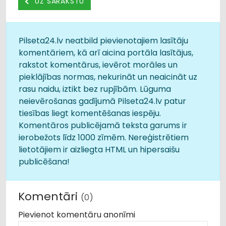
UZ SARAKSTU
Pilseta24.lv neatbild pievienotajiem lasītāju
komentāriem, kā arī aicina portāla lasītājus,
rakstot komentārus, ievērot morāles un
pieklājības normas, nekurināt un neaicināt uz
rasu naidu, iztikt bez rupjībām. Lūguma
neievērošanas gadījumā Pilseta24.lv patur
tiesības liegt komentēšanas iespēju.
Komentāros publicējamā teksta garums ir
ierobežots līdz 1000 zīmēm. Nereģistrētiem
lietotājiem ir aizliegta HTML un hipersaišu
publicēšana!
Komentāri
(0)
Pievienot komentāru anonīmi