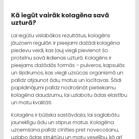
Kā iegūt vairāk kolagēna savā
uzturā?
Lai iegūtu vislabākos rezultātus, kolagēns
jāuzņem regulāri. Ir pieejami dažādi kolagēna
piedevu veidi, kas ļauj viegli pievienot šo
proteīnu savā ikdienas uzturā. Kolagēns ir
pieejams dažādās formās – pulveros, kapsulās
un šķidrumos, kas viegli uzsūcas organismā un
palīdz atjaunot ādu, matus un locītavas. Šādi
papildinājumi palīdz nodrošināt pietiekamu
kolagēna daudzumu, lai uzlabotu ādas elastību
un matu kvalitāti.
Kolagēns ir būtiska sastāvdaļa, lai saglabātu
jauneklīgu ādu un stiprus matus. Kolagēna
uzņemšana palīdz cīnīties pret novecošanu,
uzlabo ādas struktūru un matu veselību, kā arī