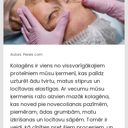
Autors: Pexels.com
Kolagēns ir viens no vissvarīgākajiem
proteīniem mūsu ķermenī, kas palīdz
uzturēt ādu tvirtu, matus stiprus un
locītavas elastīgas. Ar vecumu mūsu
ķermenis ražo aizvien mazāk kolagēna,
kas noved pie novecošanas pazīmēm,
piemēram, ādas grumbām, matu
izkrišanas un locītavu sāpēm. Tomēr ir
veidi, kā cīnīties pret šiem procesiem, un