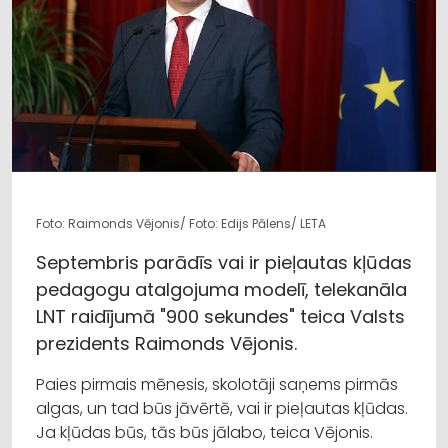
Foto: Raimonds Vējonis/ Foto: Edijs Pālens/ LETA
Septembris parādīs vai ir pieļautas kļūdas
pedagogu atalgojuma modelī, telekanāla
LNT raidījumā "900 sekundes" teica Valsts
prezidents Raimonds Vējonis.
Paies pirmais mēnesis, skolotāji saņems pirmās
algas, un tad būs jāvērtē, vai ir pieļautas kļūdas.
Ja kļūdas būs, tās būs jālabo, teica Vējonis.