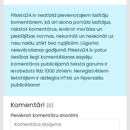
Pilseta24.lv neatbild pievienotajiem lasītāju
komentāriem, kā arī aicina portāla lasītājus,
rakstot komentārus, ievērot morāles un
pieklājības normas, nekurināt un neaicināt uz
rasu naidu, iztikt bez rupjībām. Lūguma
neievērošanas gadījumā Pilseta24.lv patur
tiesības liegt komentēšanas iespēju.
Komentāros publicējamā teksta garums ir
ierobežots līdz 1000 zīmēm. Nereģistrētiem
lietotājiem ir aizliegta HTML un hipersaišu
publicēšana!
Komentāri
(0)
Pievienot komentāru anonīmi