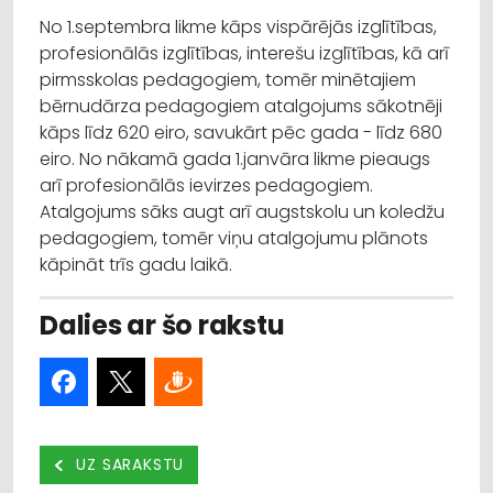
No 1.septembra likme kāps vispārējās izglītības,
profesionālās izglītības, interešu izglītības, kā arī
pirmsskolas pedagogiem, tomēr minētajiem
bērnudārza pedagogiem atalgojums sākotnēji
kāps līdz 620 eiro, savukārt pēc gada - līdz 680
eiro. No nākamā gada 1.janvāra likme pieaugs
arī profesionālās ievirzes pedagogiem.
Atalgojums sāks augt arī augstskolu un koledžu
pedagogiem, tomēr viņu atalgojumu plānots
kāpināt trīs gadu laikā.
Dalies ar šo rakstu
UZ SARAKSTU