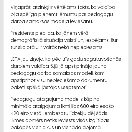
Viņaprāt, atzinīgi ir vērtējams fakts, ka valdība
bija spējīga pieņemt lēmumu par pedagogu
darba samaksas modeļa ieviešanu.
Prezidents piebilda, ka jāņem vērā
demogrāfiskā situācija valstī un, iespējams, šur
tur skolotāju ir vairāk nekā nepieciešams.
LETA jau ziņoja, ka pēc trīs gadu sagatavošanās
darbiem valdība 5.jūlijā apstiprināja jauno
pedagogu darba samaksas modeli, kam,
apstiprinot visu nepieciešamo dokumentu
paketi, spēkā jāstājas 1.septembrī.
Pedagogu atalgojuma modelis kāpina
minimālo atalgojuma likmi līdz 680 eiro esošo
420 eiro vietā. Ierobežotu līdzekļu dēļ šāds
likmes apmērs netiks ieviests visās izglītības
pakāpēs vienlaikus un vienādā apjomā.