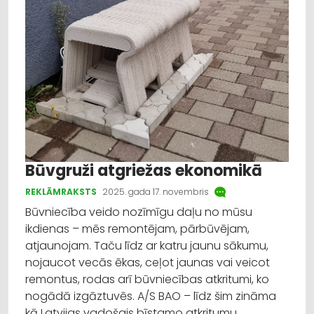
Izglītība
Veselība
Dažādi
Reklāmraksts
Profesionāļu padomi
Būvgruži atgriežas ekonomikā
REKLĀMRAKSTS
2025. gada 17. novembris
Būvniecība veido nozīmīgu daļu no mūsu
ikdienas – mēs remontējam, pārbūvējam,
atjaunojam. Taču līdz ar katru jaunu sākumu,
nojaucot vecās ēkas, ceļot jaunas vai veicot
remontus, rodas arī būvniecības atkritumi, ko
nogādā izgāztuvēs. A/S BAO – līdz šim zināma
kā Latvijas vadošais bīstamo atkritumu