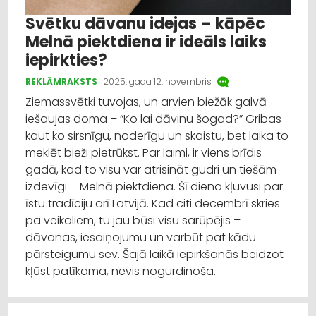
Svētku dāvanu idejas – kāpēc
Melnā piektdiena ir ideāls laiks
iepirkties?
REKLĀMRAKSTS
2025. gada 12. novembris
Ziemassvētki tuvojas, un arvien biežāk galvā
iešaujas doma – “Ko lai dāvinu šogad?” Gribas
kaut ko sirsnīgu, noderīgu un skaistu, bet laika to
meklēt bieži pietrūkst. Par laimi, ir viens brīdis
gadā, kad to visu var atrisināt gudri un tiešām
izdevīgi – Melnā piektdiena. Šī diena kļuvusi par
īstu tradīciju arī Latvijā. Kad citi decembrī skries
pa veikaliem, tu jau būsi visu sarūpējis –
dāvanas, iesaiņojumu un varbūt pat kādu
pārsteigumu sev. Šajā laikā iepirkšanās beidzot
kļūst patīkama, nevis nogurdinoša.