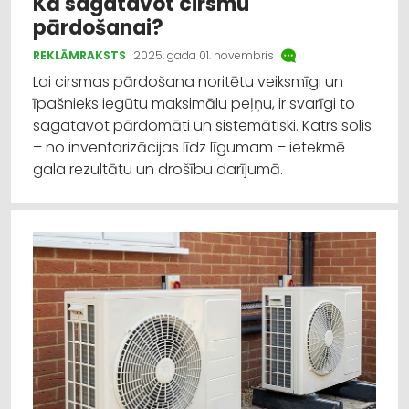
Kā sagatavot cirsmu
pārdošanai?
REKLĀMRAKSTS
2025. gada 01. novembris
Lai cirsmas pārdošana noritētu veiksmīgi un
īpašnieks iegūtu maksimālu peļņu, ir svarīgi to
sagatavot pārdomāti un sistemātiski. Katrs solis
– no inventarizācijas līdz līgumam – ietekmē
gala rezultātu un drošību darījumā.