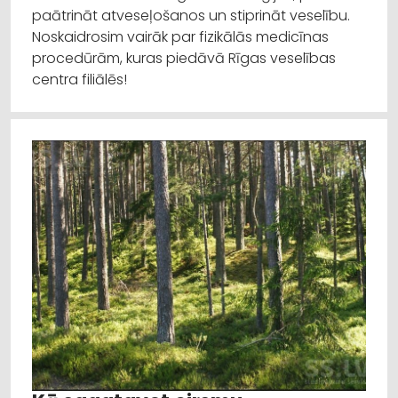
paātrināt atveseļošanos un stiprināt veselību.
Noskaidrosim vairāk par fizikālās medicīnas
procedūrām, kuras piedāvā Rīgas veselības
centra filiālēs!