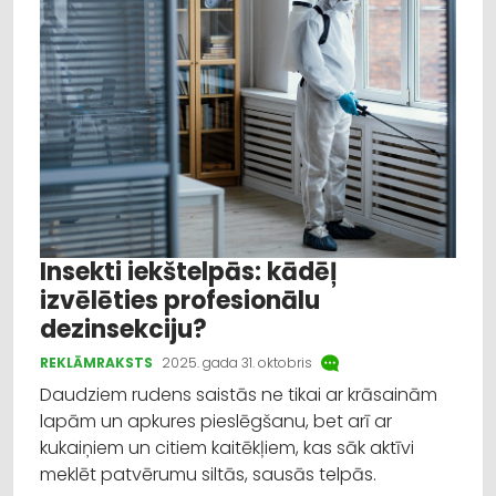
Insekti iekštelpās: kādēļ
izvēlēties profesionālu
dezinsekciju?
REKLĀMRAKSTS
2025. gada 31. oktobris
Daudziem rudens saistās ne tikai ar krāsainām
lapām un apkures pieslēgšanu, bet arī ar
kukaiņiem un citiem kaitēkļiem, kas sāk aktīvi
meklēt patvērumu siltās, sausās telpās.