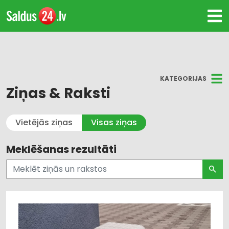
KATEGORIJAS
Ziņas & Raksti
Visi
Vietējās ziņas
Visas ziņas
Kultūra un Izklaide
Meklēšanas rezultāti
Dzīvesstils
Pašvaldības un valsts pārvalde
Uzņēmējdarbība