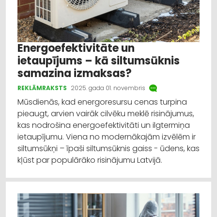
Energoefektivitāte un
ietaupījums – kā siltumsūknis
samazina izmaksas?
REKLĀMRAKSTS
2025. gada 01. novembris
Mūsdienās, kad energoresursu cenas turpina
pieaugt, arvien vairāk cilvēku meklē risinājumus,
kas nodrošina energoefektivitāti un ilgtermiņa
ietaupījumu. Viena no modernākajām izvēlēm ir
siltumsūkņi – īpaši siltumsūknis gaiss - ūdens, kas
kļūst par populārāko risinājumu Latvijā.