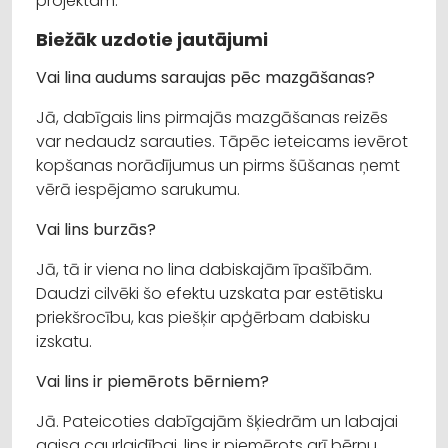
projektam.
Biežāk uzdotie jautājumi
Vai lina audums saraujas pēc mazgāšanas?
Jā, dabīgais lins pirmajās mazgāšanas reizēs
var nedaudz sarauties. Tāpēc ieteicams ievērot
kopšanas norādījumus un pirms šūšanas ņemt
vērā iespējamo sarukumu.
Vai lins burzās?
Jā, tā ir viena no lina dabiskajām īpašībām.
Daudzi cilvēki šo efektu uzskata par estētisku
priekšrocību, kas piešķir apģērbam dabisku
izskatu.
Vai lins ir piemērots bērniem?
Jā. Pateicoties dabīgajām šķiedrām un labajai
gaisa caurlaidībai, lins ir piemērots arī bērnu