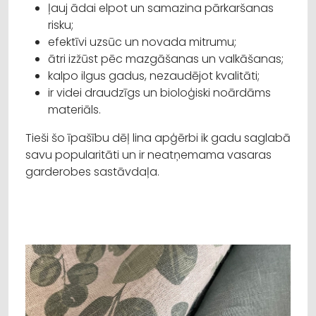
ļauj ādai elpot un samazina pārkaršanas
risku;
efektīvi uzsūc un novada mitrumu;
ātri izžūst pēc mazgāšanas un valkāšanas;
kalpo ilgus gadus, nezaudējot kvalitāti;
ir videi draudzīgs un bioloģiski noārdāms
materiāls.
Tieši šo īpašību dēļ lina apģērbi ik gadu saglabā
savu popularitāti un ir neatņemama vasaras
garderobes sastāvdaļa.