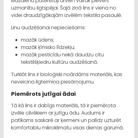
Mūsdienu patērētāji arvien vairāk pievērš
uzmanību ilgtspējai. Šajā ziņā lins ir viena no
videi draudzīgākajām izvēlēm tekstila pasaulē.
Linu audzēšanai nepieciešams:
mazāk ūdens;
mazāk ķīmisko līdzekļu;
mazāk pesticīdu nekā daudzu citu
tekstilšķiedru kultūru audzēšanā.
Turklāt lins ir bioloģiski noārdāms materiāls, kas
neveicina ilgtermiņa piesārņojumu.
Piemērots jutīgai ādai
Tā kā lins ir dabīgs materiāls, tā ir piemērota
izvēle cilvēkiem ar jutīgu ādu. Audums ir
patīkams saskarē ar ķermeni un palīdz uzturēt
komfortablu mikroklimatu visas dienas garumā.