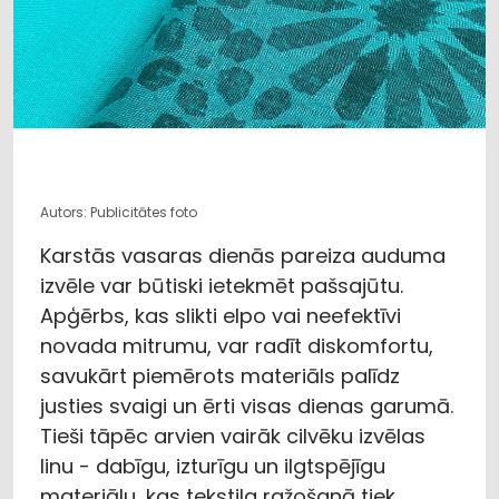
Autors: Publicitātes foto
Karstās vasaras dienās pareiza auduma
izvēle var būtiski ietekmēt pašsajūtu.
Apģērbs, kas slikti elpo vai neefektīvi
novada mitrumu, var radīt diskomfortu,
savukārt piemērots materiāls palīdz
justies svaigi un ērti visas dienas garumā.
Tieši tāpēc arvien vairāk cilvēku izvēlas
linu - dabīgu, izturīgu un ilgtspējīgu
materiālu, kas tekstila ražošanā tiek