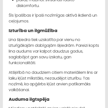
diskomfortu.
Šīs īpašības ir īpaši nozīmīgas aktīvā ikdienā un
ceļojumos.
Izturība un ilgmūžība
Lina šķiedra tiek uzskatīta par vienu no
izturīgākajām dabīgajām šķiedrām. Pareizi kopts
lina audums var kalpot daudzus gadus,
saglabājot gan savu izskatu, gan
funkcionalitāti.
Atšķirībā no daudziem citiem materiāliem lins ar
laiku kļūst mīkstāks, nezaudējot izturību. Tas
nozīmē, ka apģērbs kļūst arvien patīkamāks
valkāšanai.
Auduma ilgtspēja