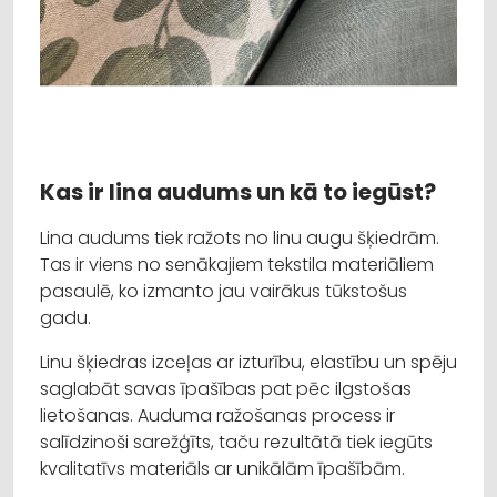
Kas ir lina audums un kā to iegūst?
Lina audums tiek ražots no linu augu šķiedrām.
Tas ir viens no senākajiem tekstila materiāliem
pasaulē, ko izmanto jau vairākus tūkstošus
gadu.
Linu šķiedras izceļas ar izturību, elastību un spēju
saglabāt savas īpašības pat pēc ilgstošas
lietošanas. Auduma ražošanas process ir
salīdzinoši sarežģīts, taču rezultātā tiek iegūts
kvalitatīvs materiāls ar unikālām īpašībām.