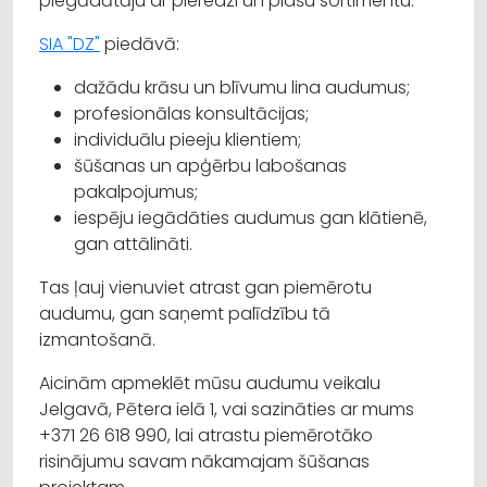
piegādātāju ar pieredzi un plašu sortimentu.
SIA "DZ"
piedāvā:
dažādu krāsu un blīvumu lina audumus;
profesionālas konsultācijas;
individuālu pieeju klientiem;
šūšanas un apģērbu labošanas
pakalpojumus;
iespēju iegādāties audumus gan klātienē,
gan attālināti.
Tas ļauj vienuviet atrast gan piemērotu
audumu, gan saņemt palīdzību tā
izmantošanā.
Aicinām apmeklēt mūsu audumu veikalu
Jelgavā, Pētera ielā 1, vai sazināties ar mums
+371 26 618 990, lai atrastu piemērotāko
risinājumu savam nākamajam šūšanas