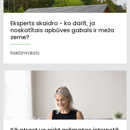
Eksperts skaidro - ko darīt, ja
noskatītais apbūves gabals ir meža
zeme?
Reklāmraksts
Kā atrast un pirkt grāmatas internetā