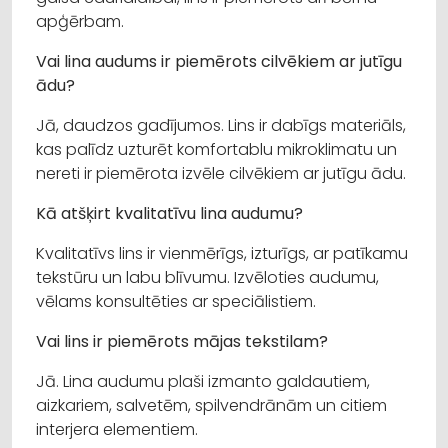
apģērbam.
Vai lina audums ir piemērots cilvēkiem ar jutīgu
ādu?
Jā, daudzos gadījumos. Lins ir dabīgs materiāls,
kas palīdz uzturēt komfortablu mikroklimatu un
nereti ir piemērota izvēle cilvēkiem ar jutīgu ādu.
Kā atšķirt kvalitatīvu lina audumu?
Kvalitatīvs lins ir vienmērīgs, izturīgs, ar patīkamu
tekstūru un labu blīvumu. Izvēloties audumu,
vēlams konsultēties ar speciālistiem.
Vai lins ir piemērots mājas tekstilam?
Jā. Lina audumu plaši izmanto galdautiem,
aizkariem, salvetēm, spilvendrānām un citiem
interjera elementiem.