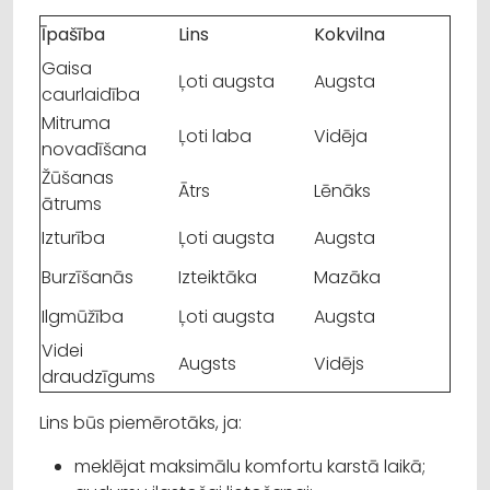
Īpašība
Lins
Kokvilna
Gaisa
Ļoti augsta
Augsta
caurlaidība
Mitruma
Ļoti laba
Vidēja
novadīšana
Žūšanas
Ātrs
Lēnāks
ātrums
Izturība
Ļoti augsta
Augsta
Burzīšanās
Izteiktāka
Mazāka
Ilgmūžība
Ļoti augsta
Augsta
Videi
Augsts
Vidējs
draudzīgums
Lins būs piemērotāks, ja:
meklējat maksimālu komfortu karstā laikā;