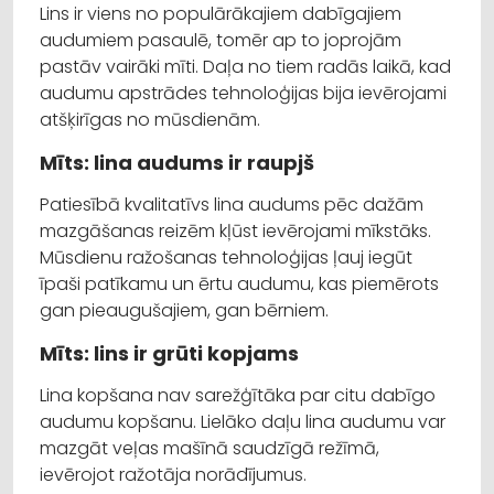
Lins ir viens no populārākajiem dabīgajiem
audumiem pasaulē, tomēr ap to joprojām
pastāv vairāki mīti. Daļa no tiem radās laikā, kad
audumu apstrādes tehnoloģijas bija ievērojami
atšķirīgas no mūsdienām.
Mīts: lina audums ir raupjš
Patiesībā kvalitatīvs lina audums pēc dažām
mazgāšanas reizēm kļūst ievērojami mīkstāks.
Mūsdienu ražošanas tehnoloģijas ļauj iegūt
īpaši patīkamu un ērtu audumu, kas piemērots
gan pieaugušajiem, gan bērniem.
Mīts: lins ir grūti kopjams
Lina kopšana nav sarežģītāka par citu dabīgo
audumu kopšanu. Lielāko daļu lina audumu var
mazgāt veļas mašīnā saudzīgā režīmā,
ievērojot ražotāja norādījumus.