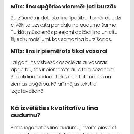
Mīts: lina apģērbs vienmēr ļoti burzās
Burzīšanās ir dabiska lina īpašība, tomēr daudzi
cilvēki to uzskata par daļu no auduma šarma.
Turklāt mūsdienās pieejami dažādi lina un citu
šķiedru maisījumi, kas samazina burzīšanos.
Mīts: lins ir piemērots tikai vasarai
Lai gan lins visbiežāk asociējas ar vasaras
apģērbu, tas ir piemērots arī citām sezonām.
Biezāki lina audumi tiek izmantoti rudens un
ziemas apģērbu, kā arī mājas tekstila
izgatavošanā.
Kā izvēlēties kvalitatīvu lina
audumu?
Pirms iegādāties lina audumu, ir vērts pievērst