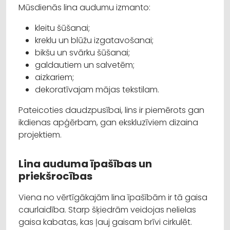
Mūsdienās lina audumu izmanto:
kleitu šūšanai;
kreklu un blūžu izgatavošanai;
bikšu un svārku šūšanai;
galdautiem un salvetēm;
aizkariem;
dekoratīvajam mājas tekstilam.
Pateicoties daudzpusībai, lins ir piemērots gan
ikdienas apģērbam, gan ekskluzīviem dizaina
projektiem.
Lina auduma īpašības un
priekšrocības
Viena no vērtīgākajām lina īpašībām ir tā gaisa
caurlaidība. Starp šķiedrām veidojas nelielas
gaisa kabatas, kas ļauj gaisam brīvi cirkulēt.