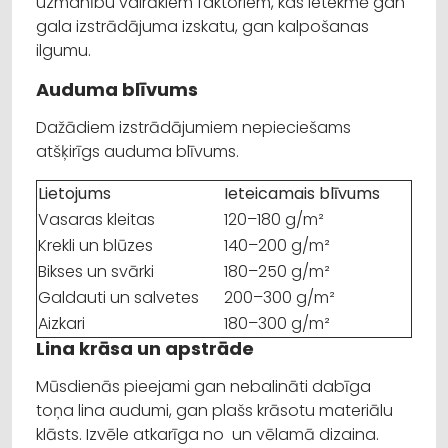
uzmanību vairākiem faktoriem, kas ietekmē gan
gala izstrādājuma izskatu, gan kalpošanas
ilgumu.
Auduma blīvums
Dažādiem izstrādājumiem nepieciešams
atšķirīgs auduma blīvums.
Lietojums
Ieteicamais blīvums
Vasaras kleitas
120–180 g/m²
Krekli un blūzes
140–200 g/m²
Bikses un svārki
180–250 g/m²
Galdauti un salvetes
200–300 g/m²
Aizkari
180–300 g/m²
Lina krāsa un apstrāde
Mūsdienās pieejami gan nebalināti dabīga
toņa lina audumi, gan plašs krāsotu materiālu
klāsts. Izvēle atkarīga no un vēlamā dizaina.