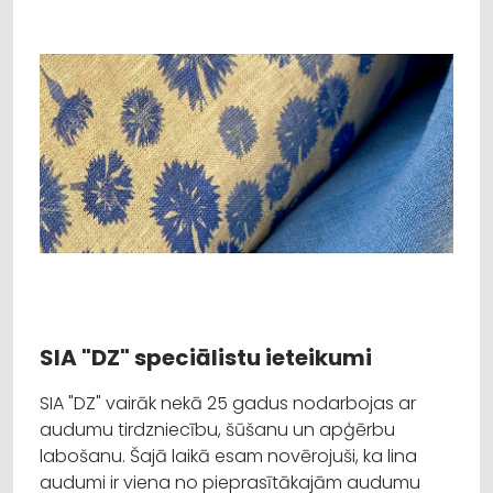
SIA "DZ" speciālistu ieteikumi
SIA "DZ" vairāk nekā 25 gadus nodarbojas ar
audumu tirdzniecību, šūšanu un apģērbu
labošanu. Šajā laikā esam novērojuši, ka lina
audumi ir viena no pieprasītākajām audumu