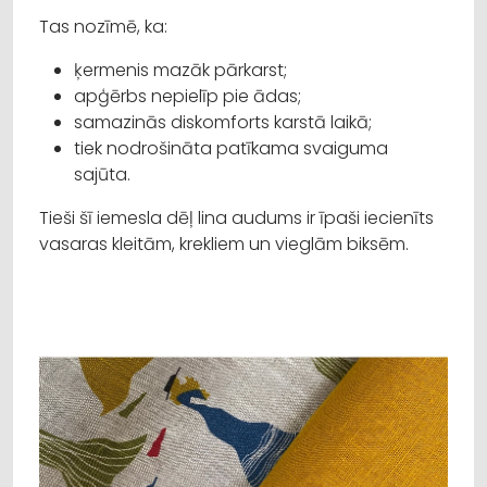
Tas nozīmē, ka:
ķermenis mazāk pārkarst;
apģērbs nepielīp pie ādas;
samazinās diskomforts karstā laikā;
tiek nodrošināta patīkama svaiguma
sajūta.
Tieši šī iemesla dēļ lina audums ir īpaši iecienīts
vasaras kleitām, krekliem un vieglām biksēm.