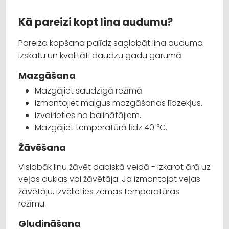
Kā pareizi kopt lina audumu?
Pareiza kopšana palīdz saglabāt lina auduma
izskatu un kvalitāti daudzu gadu garumā.
Mazgāšana
Mazgājiet saudzīgā režīmā.
Izmantojiet maigus mazgāšanas līdzekļus.
Izvairieties no balinātājiem.
Mazgājiet temperatūrā līdz 40 °C.
Žāvēšana
Vislabāk linu žāvēt dabiskā veidā - izkarot ārā uz
veļas auklas vai žāvētāja. Ja izmantojat veļas
žāvētāju, izvēlieties zemas temperatūras
režīmu.
Gludināšana