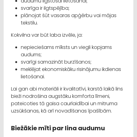
audumu ilgstošai lietošanai;
svarīga ir ilgtspējība;
plānojat šūt vasaras apģērbu vai mājas
tekstilu.
Kokvilna var būt laba izvēle, ja:
nepieciešams mīksts un viegli kopjams
audums;
svarīgi samazināt burzīšanos;
meklējat ekonomiskāku risinājumu ikdienas
lietošanai.
Lai gan abi materiāli ir kvalitatīvi, karstā laikā lins
bieži nodrošina augstāku komforta līmeni,
pateicoties tā gaisa caurlaidībai un mitruma
uzsūkšanas, kā arī novadīšanas īpašībām.
Biežākie mīti par lina audumu