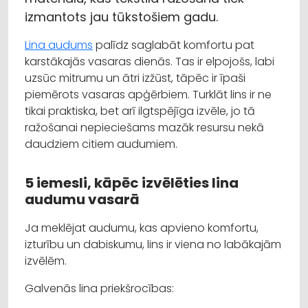
izmantots jau tūkstošiem gadu.
Lina audums
palīdz saglabāt komfortu pat
karstākajās vasaras dienās. Tas ir elpojošs, labi
uzsūc mitrumu un ātri izžūst, tāpēc ir īpaši
piemērots vasaras apģērbiem. Turklāt lins ir ne
tikai praktiska, bet arī ilgtspējīga izvēle, jo tā
ražošanai nepieciešams mazāk resursu nekā
daudziem citiem audumiem.
5 iemesli, kāpēc izvēlēties lina
audumu vasarā
Ja meklējat audumu, kas apvieno komfortu,
izturību un dabiskumu, lins ir viena no labākajām
izvēlēm.
Galvenās lina priekšrocības: