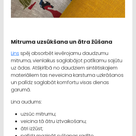
Mitruma uzsūkšana un ātra žūšana
Lins
spēj absorbēt ievērojamu daudzumu
mitruma, vienlaikus saglabājot patīkamu sajūtu
uz ādas. Atšķirībā no daudziem sintētiskajiem
materiāliem tas neveicina karstuma uzkrāšanos
un palīdz saglabāt komfortu visas dienas
garumā.
Lina audums:
uzsūc mitrumu;
veicina tā ātru iztvaikošanu;
ātri izžūst;
palīdz mazināt svīšanas radīto