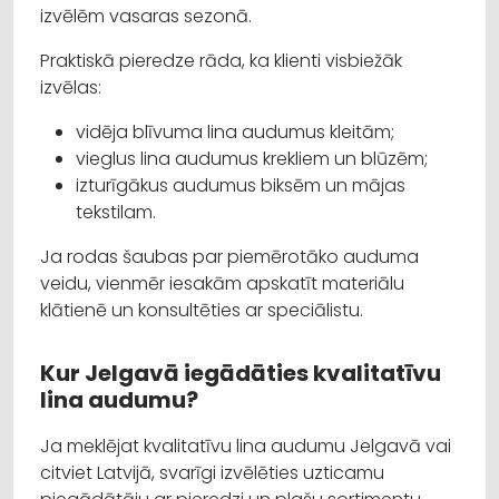
izvēlēm vasaras sezonā.
Praktiskā pieredze rāda, ka klienti visbiežāk
izvēlas:
vidēja blīvuma lina audumus kleitām;
vieglus lina audumus krekliem un blūzēm;
izturīgākus audumus biksēm un mājas
tekstilam.
Ja rodas šaubas par piemērotāko auduma
veidu, vienmēr iesakām apskatīt materiālu
klātienē un konsultēties ar speciālistu.
Kur Jelgavā iegādāties kvalitatīvu
lina audumu?
Ja meklējat kvalitatīvu lina audumu Jelgavā vai
citviet Latvijā, svarīgi izvēlēties uzticamu